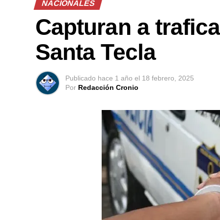
NACIONALES
Capturan a trafic
Santa Tecla
Publicado
hace 1 año
el
18 febrero, 2025
Por
Redacción Cronio