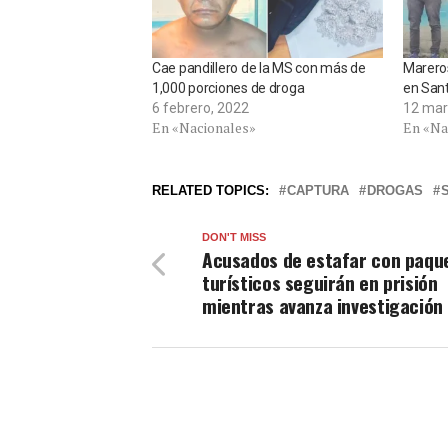
Cae pandillero de la MS con más de
Marero
1,000 porciones de droga
en Sant
6 febrero, 2022
12 mar
En «Nacionales»
En «Na
RELATED TOPICS:
CAPTURA
DROGAS
DON'T MISS
Acusados de estafar con paqu
turísticos seguirán en prisión
mientras avanza investigación