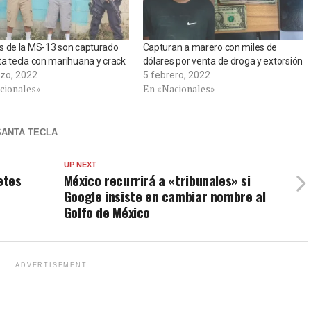
s de la MS-13 son capturado
Capturan a marero con miles de
a tecla con marihuana y crack
dólares por venta de droga y extorsión
zo, 2022
5 febrero, 2022
cionales»
En «Nacionales»
SANTA TECLA
UP NEXT
etes
México recurrirá a «tribunales» si
Google insiste en cambiar nombre al
Golfo de México
ADVERTISEMENT