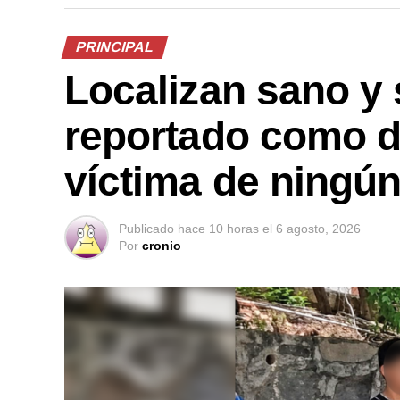
PRINCIPAL
Localizan sano y 
reportado como d
víctima de ningún
Publicado
hace 10 horas
el
6 agosto, 2026
Por
cronio