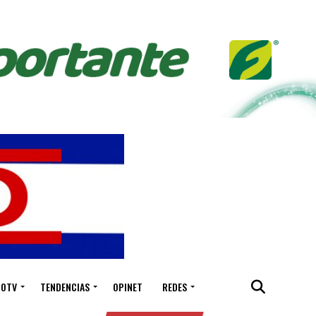
IOTV
TENDENCIAS
OPINET
REDES