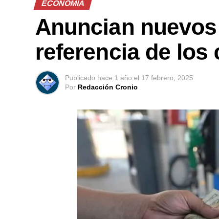
ECONOMIA
Anuncian nuevos 
referencia de los
Publicado
hace 1 año
el
17 febrero, 2025
Por
Redacción Cronio