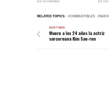
En «Economia»
En «Ec
RELATED TOPICS:
COMBUSTIBLES
NUEV
DON'T MISS
Muere a los 24 años la actriz
surcoreana Kim Sae-ron