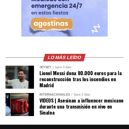
una transmision en vivo
del Influencer César
Gastélum en Culiacán,
ya habian visto a los
Sicarios en moto, LEE
MÁS AQUÍ
LO MÁS LEÍDO
https://t.co/PUSHvHC3I7
pic.twitter.com/7xlTBAQ77c
JETSET
hace 3 días
Lionel Messi dona 80.000 euros para la
reconstrucción tras los incendios en
Madrid
— Blog del Narco
INTERNACIONALES
hace 2 días
México
VIDEOS | Asesinan a influencer mexicano
(@blogdelnarcomx)
durante una transmisión en vivo en
Sinaloa
August 5, 2026