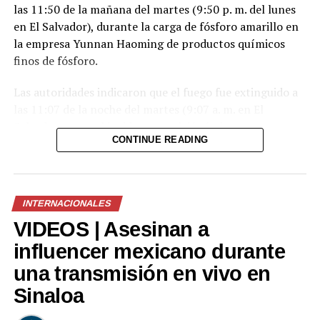
las 11:50 de la mañana del martes (9:50 p. m. del lunes
en El Salvador), durante la carga de fósforo amarillo en
la empresa Yunnan Haoming de productos químicos
finos de fósforo.
Las autoridades indicaron que el fuego fue extinguido a
las 11:07 de la noche del martes (9:07 a. m. en El
Salvador) y que el incidente no dejó víctimas.
CONTINUE READING
El fósforo amarillo en combustión generó una nube de
humo que degradó temporalmente la calidad del aire en
la zona. Según las autoridades, la exposición a este tipo
INTERNACIONALES
de humo puede provocar irritación en los ojos, la nariz y
VIDEOS | Asesinan a
las vías respiratorias.
influencer mexicano durante
Tras el incendio, la empresa suspendió sus operaciones
una transmisión en vivo en
y su producción. Asimismo, las autoridades informaron
que continuarán con las labores de supervisión y
Sinaloa
evaluación ambiental, mientras que las causas del