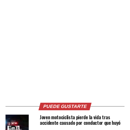
lamentable/ muere
motociclista. Dueño de
veh/particular
malparqueado abre la
puerta sin percatarse
que se aproximaba
motocicleta que choca
y cae bajo llantas de
bus escolar.
MAS
…
PUEDE GUSTARTE
pic.twitter.com/dfv46n7Z0Z
Joven motociclista pierde la vida tras
accidente causado por conductor que huyó
— Colombia Oscura