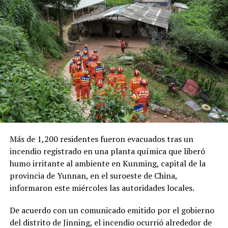
Las autoridades también señalaron que el robo de
18 octubre, 2019
En «Sucesos»
combustible provocó pérdidas cercanas a los 530
millones de dólares para Pemex al cierre del segundo
trimestre, cifra que representa un incremento del 20 %
RELATED TOPICS:
CONDUCTOR
en comparación con el mismo período de 2025.
FATAL ACCIDENTE DE TRÁNSITO
VEHÍCULO
Como antecedente, recordaron que una toma
UP NEXT
Conductor pierde el control y termina estrellándose
clandestina en un ducto de Pemex provocó una
contra un poste en Santa Ana
explosión en 2019, en el estado de Hidalgo, dejando un
saldo de 137 personas fallecidas.
DON'T MISS
Ecuador mantiene cortes de luz hasta noviembre pero
durarán menos
Más de 1,200 residentes fueron evacuados tras un
Comparte esto:
incendio registrado en una planta química que liberó
humo irritante al ambiente en Kunming, capital de la
Facebook
X
provincia de Yunnan, en el suroeste de China,
informaron este miércoles las autoridades locales.
Me gusta esto:
De acuerdo con un comunicado emitido por el gobierno
del distrito de Jinning, el incendio ocurrió alrededor de