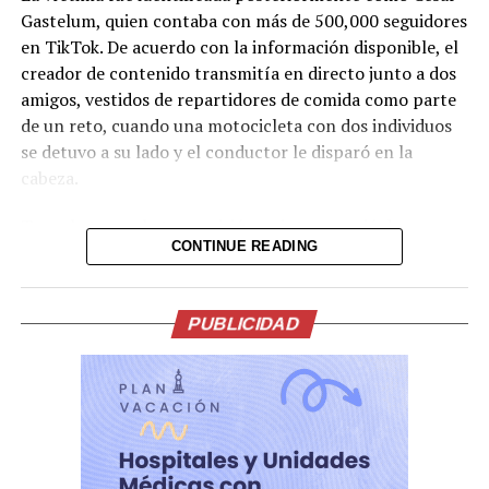
Gastelum, quien contaba con más de 500,000 seguidores
en TikTok. De acuerdo con la información disponible, el
creador de contenido transmitía en directo junto a dos
amigos, vestidos de repartidores de comida como parte
de un reto, cuando una motocicleta con dos individuos
se detuvo a su lado y el conductor le disparó en la
cabeza.
Tras el ataque, la transmisión se interrumpió de
CONTINUE READING
inmediato. Posteriormente, el video fue retirado de la
plataforma, aunque portales de noticias conservaron
parte de la grabación y han difundido imágenes del
PUBLICIDAD
hecho.
Lo presentían,
momentos antes de la
ejecución en medio de