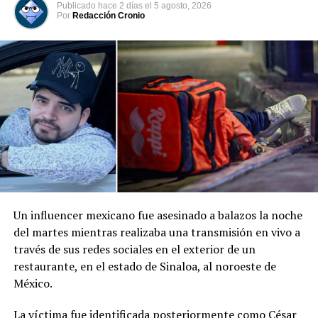
siniestro permanecen bajo investigación.
Publicado
hace 2 días
el
5 agosto, 2026
Por
Redacción Cronio
Comparte esto:
Facebook
X
Me gusta esto:
Un influencer mexicano fue asesinado a balazos la noche
del martes mientras realizaba una transmisión en vivo a
través de sus redes sociales en el exterior de un
restaurante, en el estado de Sinaloa, al noroeste de
México.
La víctima fue identificada posteriormente como César