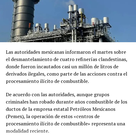
Bogotá, donde transitan a diario miles de motociclistas y
vehículos. La tragedia ha generado un llamado a la
reflexión sobre el comportamiento de todos los actores
viales en la ciudad, con el objetivo de prevenir futuras
fatalidades.
Las autoridades mexicanas informaron el martes sobre
Comparte esto:
el desmantelamiento de cuatro refinerías clandestinas,
donde fueron incautados casi un millón de litros de
derivados ilegales, como parte de las acciones contra el
Facebook
X
procesamiento ilícito de combustible.
De acuerdo con las autoridades, aunque grupos
criminales han robado durante años combustible de los
Me gusta esto:
ductos de la empresa estatal Petróleos Mexicanos
(Pemex), la operación de estos «centros de
procesamiento ilícito de combustible» representa una
modalidad reciente.