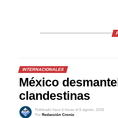
INTERNACIONALES
México desmantela
clandestinas
Publicado
hace 6 horas
el
5 agosto, 2026
Por
Redacción Cronio