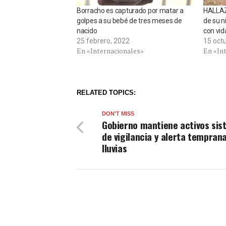
Borracho es capturado por matar a
HALLAZ
golpes a su bebé de tres meses de
de su n
nacido
con vid
25 febrero, 2022
15 oct
En «Internacionales»
En «In
RELATED TOPICS:
DON'T MISS
Gobierno mantiene activos si
de vigilancia y alerta tempran
lluvias