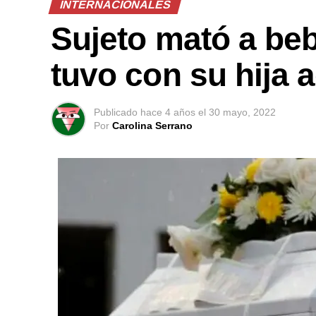
INTERNACIONALES
Sujeto mató a be
tuvo con su hija 
Publicado
hace 4 años
el
30 mayo, 2022
Por
Carolina Serrano