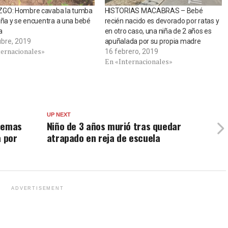
GO: Hombre cavaba la tumba
HISTORIAS MACABRAS – Bebé
iña y se encuentra a una bebé
recién nacido es devorado por ratas y
a
en otro caso, una niña de 2 años es
ubre, 2019
apuñalada por su propia madre
ternacionales»
16 febrero, 2019
En «Internacionales»
UP NEXT
stemas
Niño de 3 años murió tras quedar
a por
atrapado en reja de escuela
ADVERTISEMENT