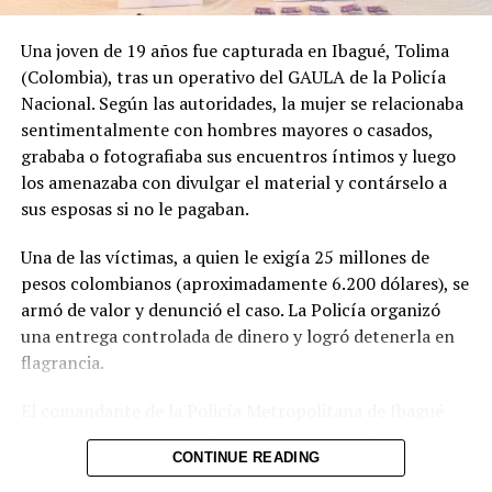
Una joven de 19 años fue capturada en Ibagué, Tolima
(Colombia), tras un operativo del GAULA de la Policía
Nacional. Según las autoridades, la mujer se relacionaba
sentimentalmente con hombres mayores o casados,
grababa o fotografiaba sus encuentros íntimos y luego
los amenazaba con divulgar el material y contárselo a
sus esposas si no le pagaban.
Una de las víctimas, a quien le exigía 25 millones de
pesos colombianos (aproximadamente 6.200 dólares), se
armó de valor y denunció el caso. La Policía organizó
una entrega controlada de dinero y logró detenerla en
flagrancia.
El comandante de la Policía Metropolitana de Ibagué
explicó que la joven “seducía con sus encantos a
CONTINUE READING
hombres que tenían familia” y, una vez obtenía el
material comprometedor, iniciaba el chantaje. Las