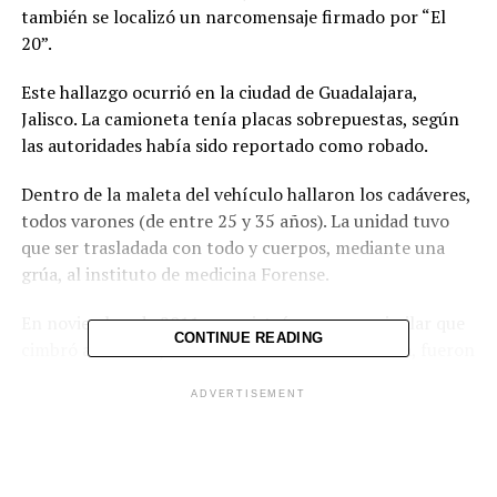
también se localizó un narcomensaje firmado por “El
20”.
Este hallazgo ocurrió en la ciudad de Guadalajara,
Jalisco. La camioneta tenía placas sobrepuestas, según
las autoridades había sido reportado como robado.
Dentro de la maleta del vehículo hallaron los cadáveres,
todos varones (de entre 25 y 35 años). La unidad tuvo
que ser trasladada con todo y cuerpos, mediante una
grúa, al instituto de medicina Forense.
En noviembre de 2011 se registró un suceso similar que
CONTINUE READING
cimbró a Guadalajara: en una concurrida avenida, fueron
dejados 26 cadáveres, también con narcomensajes. En
ADVERTISEMENT
aquel entonces las autoridades informaron que se debió
a un ajuste entre delincuentes.