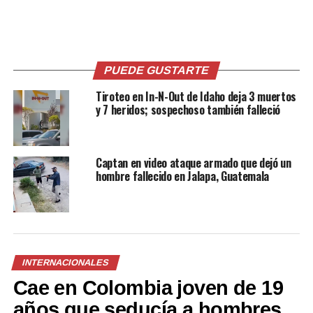
Encuentran 15 cadáveres
Hallan restos de una mujer
torturados en una
dentro de un tambo en
camioneta con mensajes
Guadalajara junto a mensaje
escritos a mano
del CJNG
27 marzo, 2018
11 noviembre, 2022
PUEDE GUSTARTE
En «Internacionales»
En «Internacionales»
Tiroteo en In-N-Out de Idaho deja 3 muertos
y 7 heridos; sospechoso también falleció
Captan en video ataque armado que dejó un
Llamada anónima alerta a
hombre fallecido en Jalapa, Guatemala
las autoridades de
espantoso masacre en zona
indígena en México
2 noviembre, 2021
En «Internacionales»
INTERNACIONALES
Cae en Colombia joven de 19
RELATED TOPICS:
INTERNACIONALES
MASACRE
NARCOS
años que seducía a hombres