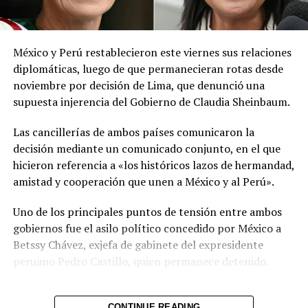
información oficial sobre las condiciones
meteorológicas.
México y Perú restablecieron este viernes sus relaciones
Las autoridades reiteraron el llamado a consultar los
diplomáticas, luego de que permanecieran rotas desde
canales oficiales del MARN y adoptar las medidas de
noviembre por decisión de Lima, que denunció una
prevención necesarias para reducir los efectos de este
supuesta injerencia del Gobierno de Claudia Sheinbaum.
fenómeno atmosférico, especialmente entre las
personas con mayor riesgo de complicaciones de salud.
Las cancillerías de ambos países comunicaron la
decisión mediante un comunicado conjunto, en el que
Comparte esto:
hicieron referencia a «los históricos lazos de hermandad,
amistad y cooperación que unen a México y al Perú».
Facebook
X
Uno de los principales puntos de tensión entre ambos
gobiernos fue el asilo político concedido por México a
Me gusta esto:
Betssy Chávez, exjefa de gabinete del expresidente
peruano Pedro Castillo, quien permanece detenido.
Poco después de conocerse el comunicado, Sheinbaum
informó durante su conferencia diaria que Chávez había
CONTINUE READING