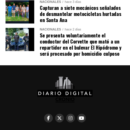
NACIONALES
hace 3 días
Sheinbaum también indicó que Chávez viajó a México en
Capturan a siete mecánicos señalados
un avión militar y calificó la entrega del salvoconducto
de desmantelar motocicletas hurtadas
como «una acción de buena voluntad» de la presidenta
en Santa Ana
Keiko Fujimori.
NACIONALES
hace 2 días
Se presenta voluntariamente el
conductor del Corvette que mató a un
Comparte esto:
repartidor en el bulevar El Hipódromo y
será procesado por homicidio culposo
Facebook
X
Me gusta esto: