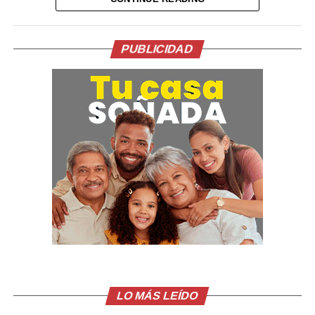
recibido el salvoconducto y estaba a punto de llegar a
México. La entrega del documento constituía una
condición de su Gobierno para avanzar en el
PUBLICIDAD
restablecimiento de las relaciones diplomáticas.
La relación entre ambos países comenzó a deteriorarse
tras la caída y detención de Castillo por su intento de
disolver el Congreso a finales de 2022. En ese momento,
México concedió asilo a la esposa y los hijos del
exmandatario.
Posteriormente, la justicia peruana condenó a Castillo
en 2025 a más de 11 años de cárcel por esos actos, una
sentencia que el Gobierno mexicano considera ilegal.
El comunicado emitido por las cancillerías no ofreció
mayores detalles sobre el acuerdo para restablecer las
relaciones diplomáticas.
LO MÁS LEÍDO