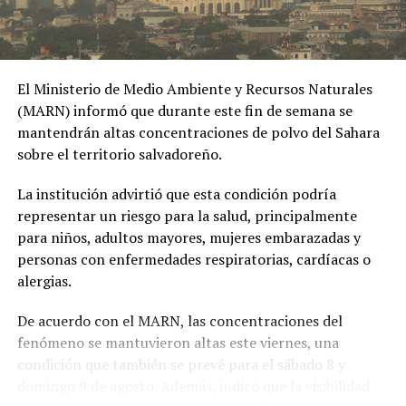
Policía capturó en
Ibagué a una joven de
19 años señalada de
El Ministerio de Medio Ambiente y Recursos Naturales
extorsionar al hombre
(MARN) informó que durante este fin de semana se
con quien sostuvo una
mantendrán altas concentraciones de polvo del Sahara
sobre el territorio salvadoreño.
relación
extramatrimonial, a
La institución advirtió que esta condición podría
representar un riesgo para la salud, principalmente
quien amenazaba con
para niños, adultos mayores, mujeres embarazadas y
exponer material íntimo
personas con enfermedades respiratorias, cardíacas o
y contarle a su esposa
alergias.
si no le entregaba la
De acuerdo con el MARN, las concentraciones del
suma de 25 millones de
fenómeno se mantuvieron altas este viernes, una
condición que también se prevé para el sábado 8 y
pesos.
domingo 9 de agosto. Además, indicó que la visibilidad
pic.twitter.com/MmwPQe2n