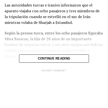
Las autoridades turcas e iraníes informaron que el
aparato viajaba con ocho pasajeros y tres miembros de
la tripulación cuando se estrelló en el sur de Irán
mientras volaba de Sharjah a Estambul.
Según la prensa turca, entre los ocho pasajeros figuraba
Mina Basaran, la hija de 28 años de un importante
hombre de negocios turco, y sus siete amigas que habían
viajado por unos días a Emiratos Árabes Unidos a
festejar que se casaba.
CONTINUE READING
El Bombardier Challenger 604 privado pertenecía a la
ADVERTISEMENT
compañía del padre de Mina, Basaran Holding,
informaron los medios turcos sobre este empresario con
negocios en el sector energético, de construcción y
turístico.
Un día antes del accidente, las ocho amigas subieron a
las redes sociales fotos de ellas sonriendo y relajadas en