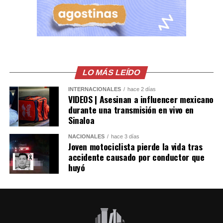
Gastélum en Culiacán,
ya habian visto a los
Sicarios en moto, LEE
MÁS AQUÍ
LO MÁS LEÍDO
https://t.co/PUSHvHC3I7
pic.twitter.com/7xlTBAQ77c
INTERNACIONALES
hace 2 días
VIDEOS | Asesinan a influencer mexicano
durante una transmisión en vivo en
Sinaloa
— Blog del Narco
NACIONALES
hace 3 días
México
Joven motociclista pierde la vida tras
(@blogdelnarcomx)
accidente causado por conductor que
huyó
August 5, 2026
Los primeros reportes de la policía local indicaban que
la víctima era un repartidor de comida. Sin embargo,