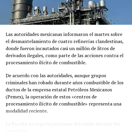
En «Internacionales»
RELATED TOPICS:
UP NEXT
Las autoridades mexicanas informaron el martes sobre
Fallecen dos tripulantes al precipitarse helicóptero en
el desmantelamiento de cuatro refinerías clandestinas,
New York
donde fueron incautados casi un millón de litros de
derivados ilegales, como parte de las acciones contra el
DON'T MISS
La actriz Stormy Daniels le ofrecen pagar eventual
procesamiento ilícito de combustible.
multa millonaria para que hable sobre Trump
De acuerdo con las autoridades, aunque grupos
criminales han robado durante años combustible de los
ductos de la empresa estatal Petróleos Mexicanos
(Pemex), la operación de estos «centros de
procesamiento ilícito de combustible» representa una
modalidad reciente.
La fiscalía no reportó personas detenidas durante los
operativos.