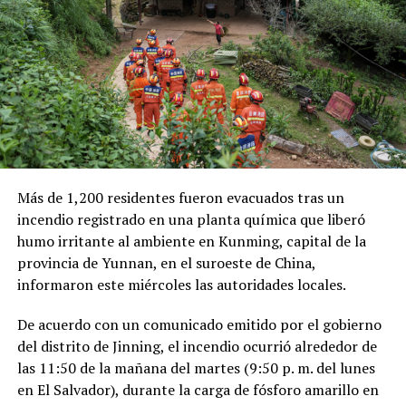
millones de dólares para Pemex al cierre del segundo
trimestre, cifra que representa un incremento del 20 %
en comparación con el mismo período de 2025.
Como antecedente, recordaron que una toma
clandestina en un ducto de Pemex provocó una
explosión en 2019, en el estado de Hidalgo, dejando un
saldo de 137 personas fallecidas.
Más de 1,200 residentes fueron evacuados tras un
Comparte esto:
incendio registrado en una planta química que liberó
humo irritante al ambiente en Kunming, capital de la
Facebook
X
provincia de Yunnan, en el suroeste de China,
informaron este miércoles las autoridades locales.
Me gusta esto:
De acuerdo con un comunicado emitido por el gobierno
del distrito de Jinning, el incendio ocurrió alrededor de
las 11:50 de la mañana del martes (9:50 p. m. del lunes
en El Salvador), durante la carga de fósforo amarillo en