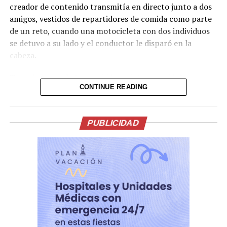
creador de contenido transmitía en directo junto a dos
amigos, vestidos de repartidores de comida como parte
de un reto, cuando una motocicleta con dos individuos
se detuvo a su lado y el conductor le disparó en la
cabeza.
Tras el ataque, la transmisión se interrumpió de
CONTINUE READING
inmediato. Posteriormente, el video fue retirado de la
plataforma, aunque portales de noticias conservaron
parte de la grabación y han difundido imágenes del
PUBLICIDAD
hecho.
Lo presentían,
momentos antes de la
ejecución en medio de
una transmision en vivo
del Influencer César