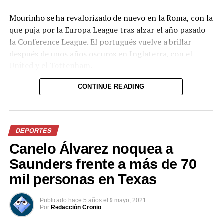
Mourinho se ha revalorizado de nuevo en la Roma, con la
que puja por la Europa League tras alzar el año pasado
la Conference League. El portugués vuelve a brillar
después de unos años oscuros en Inglaterra, con el
United y el Tottenham.
El problema es que Mourinho tiene contrato con la
CONTINUE READING
Roma hasta 2024 y el portugués tendría que negociar
para salir este verano. Aun así, se detalla que Mourinho
terminará marchándose del Olímpico una vez finalice la
DEPORTES
actual temporada.
Canelo Álvarez noquea a
Comparte esto:
Saunders frente a más de 70
mil personas en Texas
Facebook
X
Publicado
hace 5 años
el
9 mayo, 2021
Por
Redacción Cronio
Me gusta esto: