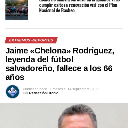
cumplir exitosa renovación vial con el Plan
La ruta que los tres montañeros utilizaron para atacar
Nacional de Bacheo
Howse Peak no fue abierta hasta 1999 por su dificultad.
Comparte esto:
EXTREMOS -DEPORTES
Jaime «Chelona» Rodríguez,
Facebook
X
leyenda del fútbol
salvadoreño, fallece a los 66
años
Me gusta esto:
Publicado
hace 11 meses
el
14 septiembre, 2025
Por
Redacción Cronio
Relacionado