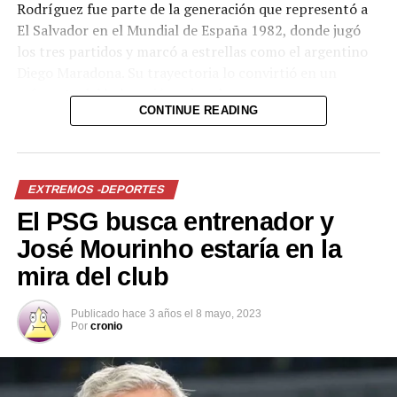
Rodríguez fue parte de la generación que representó a
El Salvador en el Mundial de España 1982, donde jugó
RELATED TOPICS:
PRINCIPAL1
los tres partidos y marcó a estrellas como el argentino
ÚLTIMA HORA: TRES DE LOS MEJORES ALPINISTAS DEL
MUNDO DESAPARECIDOS TRAS AVALANCHA
Diego Maradona. Su trayectoria lo convirtió en un
referente del balompié nacional.
UP NEXT
CONTINUE READING
INSÓLITO: Ya van diez muertos en el Everest por culpa
del exceso de montañistas
Comparte esto:
DON'T MISS
Facebook
X
IMPACTANTES IMÁGENES: Muere peleador de MMA tras
EXTREMOS -DEPORTES
sufrir cuatro infartos por brutal knockout
El PSG busca entrenador y
Me gusta esto:
José Mourinho estaría en la
mira del club
Publicado
hace 3 años
el
8 mayo, 2023
Por
cronio