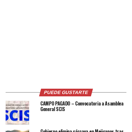
Medios locales informaron a primeras horas de hoy de la
desaparición de los tres alpinistas tras una avalancha en
Howse Peak, una montaña de 3.395 metros considerada
como una de las más difíciles de las Montañas Rocosas
canadienses.
El periódico estadounidense “The Spokesman Review”
señaló que Roskelley, de 36 años, dijo a su padre, el
también montañero John Roskelley, que contactaría con
él el martes pero que la comunicación no se produjo.
John Roskelley se puso en contacto con las autoridades
canadienses que sobrevolaron el área en helicóptero e
informaron que había indicios de una avalancha y al
PUEDE GUSTARTE
menos un cuerpo parcialmente enterrado.
CAMPO PAGADO – Convocatoria a Asamblea
General SCIS
Roskelley afirmó al periódico que su hijo y los
montañeros austríacos Lama, de 35 años de edad, y
Auer, de 28, “están muertos. No están desaparecidos”.
Gobierno elimina cárcava en Mejicanos tras