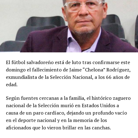
Alpinista keniano muere en
Nueve esquiadores están
el Everest y su guía nepalí
desaparecidos tras
está desaparecido
avalancha en California
23 mayo, 2024
18 febrero, 2026
En «Internacionales»
En «Internacionales»
El fútbol salvadoreño está de luto tras confirmarse este
domingo el fallecimiento de Jaime “Chelona” Rodríguez,
exmundialista de la Selección Nacional, a los 66 años de
edad.
Según fuentes cercanas a la familia, el histórico zaguero
Localizan vivas a 8 de 10
nacional de la Selección murió en Estados Unidos a
personas desaparecidas
causa de un paro cardíaco, dejando un profundo vacío
tras una avalancha en una
en el deporte nacional y en la memoria de los
pista de esquí en Austria
aficionados que lo vieron brillar en las canchas.
26 diciembre, 2022
En «Internacionales»