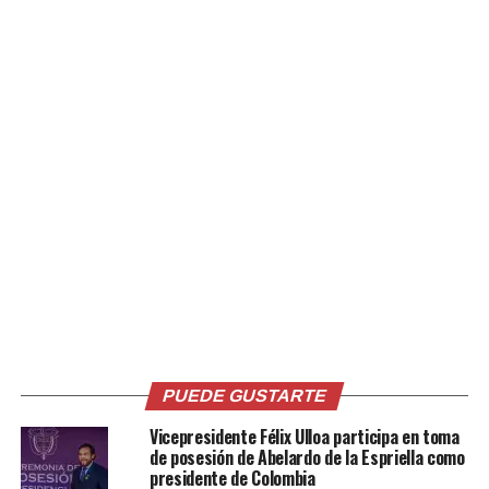
peso?
Foto: Shutterstock
Pues, junto a los ejercicios aeróbicos y demás rutinas que
PUEDE GUSTARTE
aumentarán el tamaño de tus músculos, es seguro que
Vicepresidente Félix Ulloa participa en toma
eliminarás la grasa acumulada. Con constancia y
de posesión de Abelardo de la Espriella como
responsabilidad puedes lograr todo.
presidente de Colombia