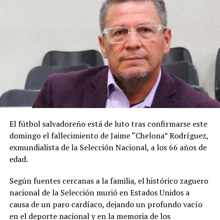
Relacionado
Robaron un cinturón de
Un “Diamante” salvadoreño
boxeo regalado por ‘Sugar’
que busca el título mundial
El fútbol salvadoreño está de luto tras confirmarse este
Ray Leonard a Mandela en
5 julio, 2021
En «Nacionales -deportes»
Sudáfrica
domingo el fallecimiento de Jaime “Chelona” Rodríguez,
13 julio, 2022
exmundialista de la Selección Nacional, a los 66 años de
En «Internacionales -
edad.
deportes»
Según fuentes cercanas a la familia, el histórico zaguero
nacional de la Selección murió en Estados Unidos a
causa de un paro cardíaco, dejando un profundo vacío
en el deporte nacional y en la memoria de los