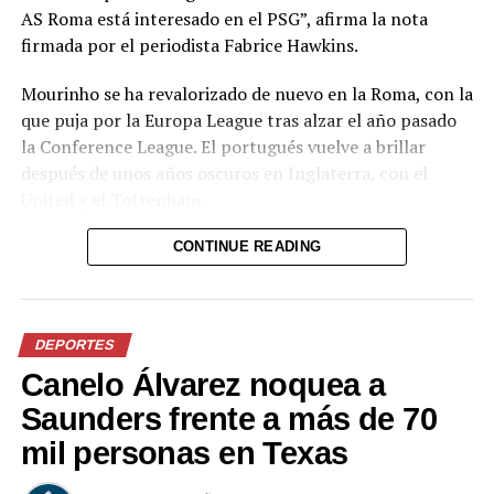
AS Roma está interesado en el PSG”, afirma la nota
firmada por el periodista Fabrice Hawkins.
Mourinho se ha revalorizado de nuevo en la Roma, con la
que puja por la Europa League tras alzar el año pasado
la Conference League. El portugués vuelve a brillar
después de unos años oscuros en Inglaterra, con el
United y el Tottenham.
El problema es que Mourinho tiene contrato con la
CONTINUE READING
Roma hasta 2024 y el portugués tendría que negociar
para salir este verano. Aun así, se detalla que Mourinho
terminará marchándose del Olímpico una vez finalice la
DEPORTES
actual temporada.
Canelo Álvarez noquea a
Comparte esto:
Saunders frente a más de 70
mil personas en Texas
Facebook
X