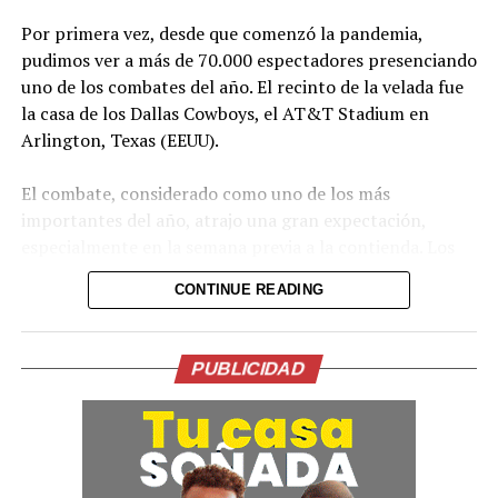
Por primera vez, desde que comenzó la pandemia,
pudimos ver a más de 70.000 espectadores presenciando
uno de los combates del año. El recinto de la velada fue
la casa de los Dallas Cowboys, el AT&T Stadium en
Arlington, Texas (EEUU).
El combate, considerado como uno de los más
importantes del año, atrajo una gran expectación,
especialmente en la semana previa a la contienda. Los
equipos de ambos boxeadores se hospedaron el
CONTINUE READING
mismo hotel ‘burbuja’ debido a las medidas de
protección por la pandemia. Desde el primer día
pudimos presenciar las batallas previas al combate, lo
PUBLICIDAD
que atrajo a los medios de todo el mundo.
¡Te voy a noquear!
El británico llegó acompañado de su amigo y campeón