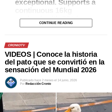
exceptional. Supports a
continuous 16kg
payload, with 30+ km
CONTINUE READING
unloaded driving range
pic.twitter.com/AwjdwnzUFs
CRONIOTV
— Unitree
VIDEOS | Conoce la historia
(@UnitreeRobotics)
del pato que se convirtió en la
July 24, 2026
sensación del Mundial 2026
Publicado
hace 2 meses
el
14 junio, 2026
Comparte esto:
Por
Redacción Cronio
Facebook
X
Me gusta esto: