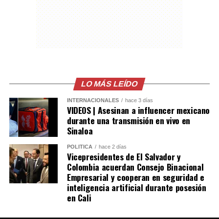
automatización, mientras que otros expresaron
inquietudes sobre el alcance que podrían tener estas
tecnologías en actividades tradicionalmente realizadas
por personas.
El contenido continúa acumulando visualizaciones e
interacciones, convirtiéndose en uno de los videos más
LO MÁS LEÍDO
comentados en redes sociales en torno a las capacidades
INTERNACIONALES
hace 3 días
de los robots humanoides.
VIDEOS | Asesinan a influencer mexicano
durante una transmisión en vivo en
Comparte esto:
Sinaloa
POLÍTICA
hace 2 días
Facebook
X
Vicepresidentes de El Salvador y
Colombia acuerdan Consejo Binacional
Empresarial y cooperan en seguridad e
Me gusta esto:
inteligencia artificial durante posesión
en Cali