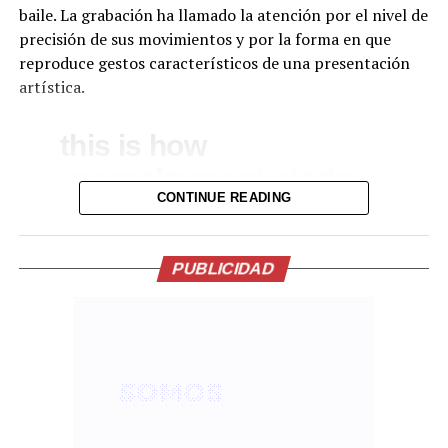
baile. La grabación ha llamado la atención por el nivel de
precisión de sus movimientos y por la forma en que
reproduce gestos característicos de una presentación
artística.
this is how
unemployment starts
CONTINUE READING
pic.twitter.com/MC3VoEY0Ir
Comparte esto:
— eternal classic
PUBLICIDAD
Facebook
X
(@eternalclassic_)
May
29, 2026
Me gusta esto:
La difusión del video provocó comentarios de asombro,
humor y debate en distintas plataformas digitales.
Algunos usuarios destacaron los avances en robótica y