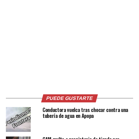
FUERZA INFORMATIVA
DIGITAL FID NOTICIAS 13 DE
JUNIO
13 junio, 2018
En «CronioTV»
RELATED TOPICS:
FID
NACIONALES
NOTICIAS
PRINCIPAL1
UP NEXT
#ENVIVO EL SALVADOR TODAY conversamos con Hugo
Martínez, candidato presidencial del FMLN
PUEDE GUSTARTE
DON'T MISS
Conductora vuelca tras chocar contra una
FUERZA INFORMATIVA DIGITAL FID NOTICIAS 27 DE JUNIO
tubería de agua en Apopa