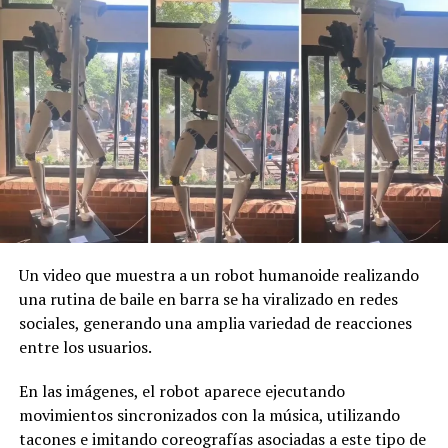
abrió paso entre una multitud de aficionados en la
Ciudad de México.
Numerosos asistentes captaron la escena con sus
teléfonos, lo que rápidamente convirtió a Merlín en un
fenómeno en Internet.
Un video que muestra a un robot humanoide realizando
una rutina de baile en barra se ha viralizado en redes
sociales, generando una amplia variedad de reacciones
entre los usuarios.
En las imágenes, el robot aparece ejecutando
movimientos sincronizados con la música, utilizando
tacones e imitando coreografías asociadas a este tipo de