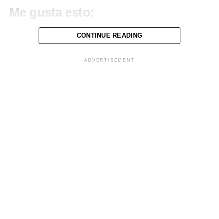
Me gusta esto:
CONTINUE READING
ADVERTISEMENT
Relacionado
FUERZA INFORMATIVA
FUERZA INFORMATIVA
DIGITAL FID NOTICIAS 27 DE
DIGITAL FID NOTICIAS 2 DE
JUNIO
AGOSTO
27 junio, 2018
2 agosto, 2018
En «CronioTV»
En «CronioTV»