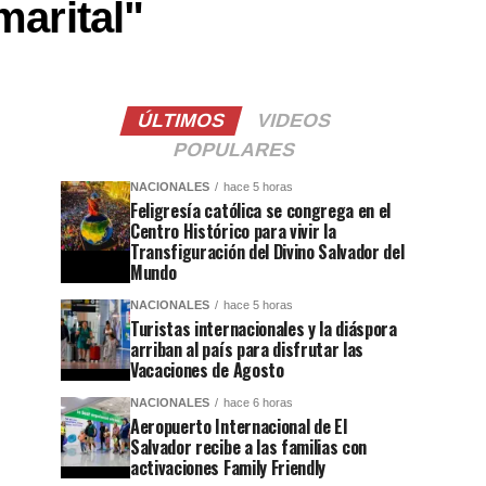
marital"
ÚLTIMOS
VIDEOS
POPULARES
NACIONALES
hace 5 horas
Feligresía católica se congrega en el
Centro Histórico para vivir la
Transfiguración del Divino Salvador del
Mundo
NACIONALES
hace 5 horas
Turistas internacionales y la diáspora
arriban al país para disfrutar las
Vacaciones de Agosto
NACIONALES
hace 6 horas
Aeropuerto Internacional de El
Salvador recibe a las familias con
activaciones Family Friendly