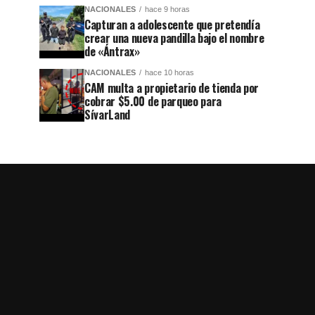
NACIONALES
hace 9 horas
Capturan a adolescente que pretendía
crear una nueva pandilla bajo el nombre
de «Ántrax»
NACIONALES
hace 10 horas
CAM multa a propietario de tienda por
cobrar $5.00 de parqueo para
SívarLand