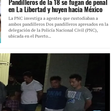
Pandilleros de la 18 se fugan de penal
en La Libertad y huyen hacia México
La PNC investiga a agentes que custodiaban a
ambos pandilleros Dos pandilleros apresados en la
delegación de la Policía Nacional Civil (PNC),
ubicada en el Puerto...