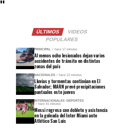
"
ÚLTIMOS
VIDEOS
POPULARES
PRINCIPAL
hace 17 minutos
Al menos ocho lesionados dejan varios
accidentes de tránsito en distintas
zonas del país
NACIONALES
hace 22 minutos
Lluvias y tormentas continúan en El
Salvador; MARN prevé precipitaciones
puntuales este jueves
INTERNACIONALES -DEPORTES
hace 41 minutos
Messi regresa con doblete y asistencia
en la goleada del Inter Miami ante
Atlético San Luis