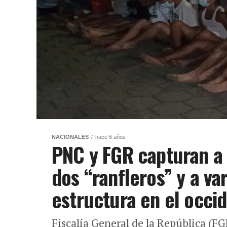
NACIONALES
hace 6 años
PNC y FGR capturan a c
dos “ranfleros” y a v
estructura en el occid
Fiscalía General de la República (F