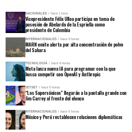
NACIONALES
hace 1 hora
Vicepresidente Félix Ulloa participa en toma de
posesión de Abelardo de la Espriella como
presidente de Colombia
INTERNACIONALES
hace 4 horas
MARN emite alerta por alta concentración de polvo
del Sahara
TECNOLOGÍA
hace 4 horas
Meta lanza nueva IA para programar con la que
busca competir con OpenAI y Anthropic
JETSET
hace 5 horas
“Los Supersónicos” llegarán a la pantalla grande con
Jim Carrey al frente del elenco
INTERNACIONALES
hace 5 horas
México y Perú restablecen relaciones diplomáticas