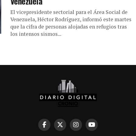
Venezuela
El vicepresidente sectorial para el Área Social de
Venezuela, Héctor Rodríguez, informó este martes
que la cifra de personas alojadas en refugios tras
los intensos sismos...