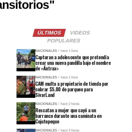
nsitorios"
ÚLTIMOS
VIDEOS
POPULARES
NACIONALES
hace 1 hora
Capturan a adolescente que pretendía
crear una nueva pandilla bajo el nombre
de «Ántrax»
NACIONALES
hace 1 hora
CAM multa a propietario de tienda por
cobrar $5.00 de parqueo para
SívarLand
NACIONALES
hace 2 horas
Rescatan a mujer que cayó a un
barranco durante una caminata en
Cojutepeque
NACIONALES
hace 3 horas