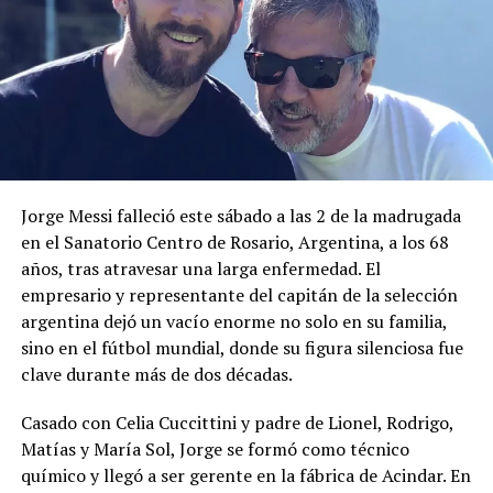
Me gusta esto:
DoctorSV refuerza la
El Salvador es modelo de
atención de enfermedades
salud pública mundial
crónicas con enfoque
16 abril, 2026
En «Principal»
preventivo
27 abril, 2026
Jorge Messi falleció este sábado a las 2 de la madrugada
En «Principal»
en el Sanatorio Centro de Rosario, Argentina, a los 68
años, tras atravesar una larga enfermedad. El
empresario y representante del capitán de la selección
argentina dejó un vacío enorme no solo en su familia,
sino en el fútbol mundial, donde su figura silenciosa fue
clave durante más de dos décadas.
Autorizan recursos para la
fase II de DoctorSV
Casado con Celia Cuccittini y padre de Lionel, Rodrigo,
22 abril, 2026
En «Principal»
Matías y María Sol, Jorge se formó como técnico
químico y llegó a ser gerente en la fábrica de Acindar. En