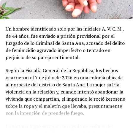
diálogo internacional acerca de la salud y la
incorporación de la inteligencia artificial en los cuidados
médicos», afirmó.
Un hombre identificado solo por las iniciales A. V. C. M.,
Asimismo, señaló que el programa ya ha sido abordado
de 44 años, fue enviado a prisión provisional por el
en publicaciones científicas. «Nuestro primer artículo
Juzgado de lo Criminal de Santa Ana, acusado del delito
sobre DoctorSV ha sido publicado en ‘Regional Health’.
de feminicidio agravado imperfecto o tentado en
Eso significa que desde ya el programa está siendo
perjuicio de su pareja sentimental.
estudiado y debatido más allá de las fronteras
salvadoreñas, es una gran noticia y hay mucho interés
Según la Fiscalía General de la República, los hechos
porque es un programa singular en el mundo», agregó
ocurrieron el 7 de julio de 2026 en una colonia ubicada
Aslibekyan.
al noroeste del distrito de Santa Ana. La mujer sufría
violencia en la relación y, cuando intentó abandonar la
Con esta nueva etapa, El Salvador se convierte en el
vivienda que compartían, el imputado le roció kerosene
primer país en el mundo en incorporar a la inteligencia
sobre la ropa y el maletín que llevaba, presuntamente
artificial para la identificación y seguimiento completo
con la intención de prenderle fuego.
de pacientes con enfermedades crónicas.
La víctima logró escapar con ayuda de vecinos del
«Podamos decir este sistema no lo tiene nadie en el