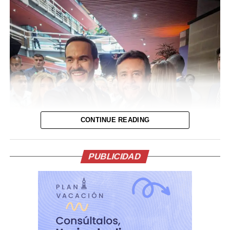
representante y gestor de negocios, negociando
contratos, patrocinios y decisiones clave sin casi nunca
aparecer en los medios.
Durante el Mundial 2026 su salud se volvió pública de
manera dolorosa. Tras el hat-trick de Lionel ante
Argelia, el capitán no pudo contener las lágrimas y
explicó que atravesaba “días difíciles” por una cuestión
familiar. La familia emitió un comunicado pidiendo
responsabilidad y confirmando que Jorge se encontraba
CONTINUE READING
bajo seguimiento médico y evolucionaba
favorablemente. Finalmente no resistió.
PUBLICIDAD