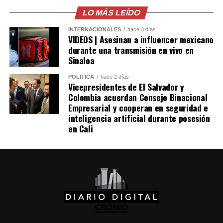
Picapiedra» llegaran al cine, Warner Bros. planteó la
LO MÁS LEÍDO
posibilidad de llevar también a «Los Supersónicos» a la
pantalla grande. Sin embargo, el proyecto no logró
Me gusta esto:
INTERNACIONALES
hace 3 días
consolidarse y permaneció archivado durante varias
VIDEOS | Asesinan a influencer mexicano
durante una transmisión en vivo en
décadas, hasta que en 2026 se dio vía libre a su
Sinaloa
realización, con Jim Carrey como una de las principales
figuras vinculadas a la producción.
POLÍTICA
hace 2 días
Vicepresidentes de El Salvador y
Colombia acuerdan Consejo Binacional
Comparte esto:
Empresarial y cooperan en seguridad e
inteligencia artificial durante posesión
Facebook
X
en Cali
Me gusta esto: