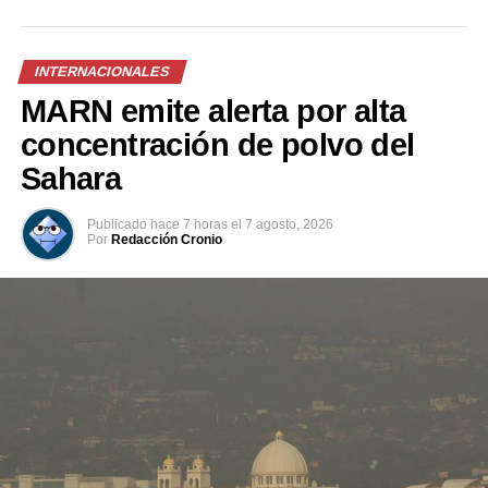
INTERNACIONALES
MARN emite alerta por alta
concentración de polvo del
Sahara
Publicado
hace 7 horas
el
7 agosto, 2026
Por
Redacción Cronio
Previo al acto protocolario, el Vicemandatario
salvadoreño, dialogó con el Presidente Abelardo de la
Espriella, a quien envió un afectuoso saludo de parte del
Presidente Bukele y expresó sus mejores deseos al
asumir esta nueva responsabilidad al frente de la nación
colombiana.