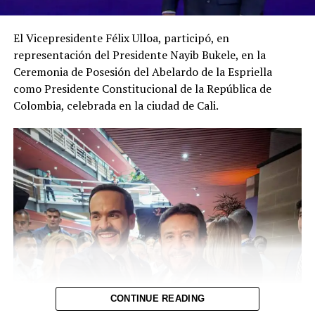
UP NEXT
Asaltan vivienda de Tom Hanks y Rita Wilson en Los
El Vicepresidente Félix Ulloa, participó, en
Ángeles
representación del Presidente Nayib Bukele, en la
DON'T MISS
Ceremonia de Posesión del Abelardo de la Espriella
Las exportaciones de café crecieron 137.6 % hasta
como Presidente Constitucional de la República de
febrero
Colombia, celebrada en la ciudad de Cali.
CONTINUE READING