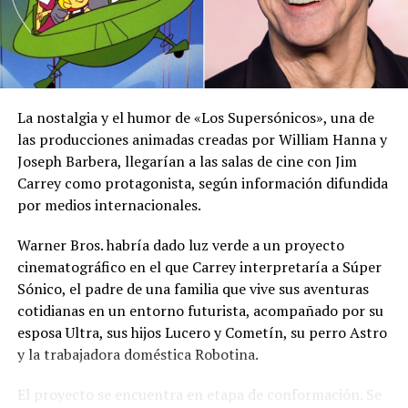
por lo que pidió a la población mantenerse atenta a la
información oficial sobre las condiciones
meteorológicas.
Las autoridades reiteraron el llamado a consultar los
canales oficiales del MARN y adoptar las medidas de
La nostalgia y el humor de «Los Supersónicos», una de
prevención necesarias para reducir los efectos de este
las producciones animadas creadas por William Hanna y
fenómeno atmosférico, especialmente entre las
Joseph Barbera, llegarían a las salas de cine con Jim
personas con mayor riesgo de complicaciones de salud.
Carrey como protagonista, según información difundida
por medios internacionales.
Comparte esto:
Warner Bros. habría dado luz verde a un proyecto
Facebook
X
cinematográfico en el que Carrey interpretaría a Súper
Sónico, el padre de una familia que vive sus aventuras
cotidianas en un entorno futurista, acompañado por su
Me gusta esto:
esposa Ultra, sus hijos Lucero y Cometín, su perro Astro
y la trabajadora doméstica Robotina.
El proyecto se encuentra en etapa de conformación. Se