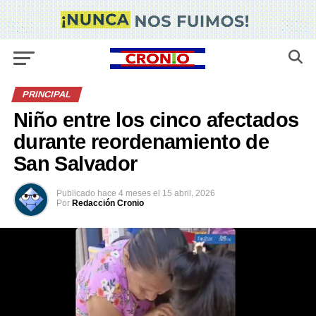
PRINCIPAL
Niño entre los cinco afectados
durante reordenamiento de
San Salvador
Publicado
hace 4 meses
el
15 abril, 2026
Por
Redacción Cronio