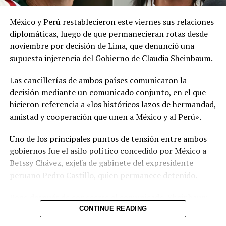
meteorológicas.
México y Perú restablecieron este viernes sus relaciones
Las autoridades reiteraron el llamado a consultar los
diplomáticas, luego de que permanecieran rotas desde
canales oficiales del MARN y adoptar las medidas de
noviembre por decisión de Lima, que denunció una
prevención necesarias para reducir los efectos de este
supuesta injerencia del Gobierno de Claudia Sheinbaum.
fenómeno atmosférico, especialmente entre las
personas con mayor riesgo de complicaciones de salud.
Las cancillerías de ambos países comunicaron la
decisión mediante un comunicado conjunto, en el que
Comparte esto:
hicieron referencia a «los históricos lazos de hermandad,
amistad y cooperación que unen a México y al Perú».
Facebook
X
Uno de los principales puntos de tensión entre ambos
gobiernos fue el asilo político concedido por México a
Me gusta esto:
Betssy Chávez, exjefa de gabinete del expresidente
peruano Pedro Castillo, quien permanece detenido.
Poco después de conocerse el comunicado, Sheinbaum
informó durante su conferencia diaria que Chávez había
CONTINUE READING
recibido el salvoconducto y estaba a punto de llegar a