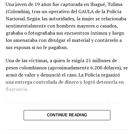
Una joven de 19 años fue capturada en Ibagué, Tolima
(Colombia), tras un operativo del GAULA de la Policía
Nacional. Según las autoridades, la mujer se relacionaba
sentimentalmente con hombres mayores o casados,
grababa o fotografiaba sus encuentros íntimos y luego
los amenazaba con divulgar el material y contárselo a
sus esposas si no le pagaban.
Una de las víctimas, a quien le exigía 25 millones de
pesos colombianos (aproximadamente 6.200 dólares), se
armó de valor y denunció el caso. La Policía organizó
una entrega controlada de dinero y logró detenerla en
flagrancia.
El comandante de la Policía Metropolitana de Ibagué
explicó que la joven “seducía con sus encantos a
CONTINUE READING
hombres que tenían familia” y, una vez obtenía el
material comprometedor, iniciaba el chantaje. Las
autoridades no descartan que existan más víctimas y