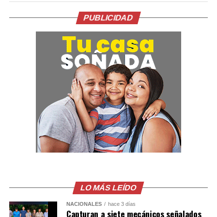
México. La entrega del documento constituía una
condición de su Gobierno para avanzar en el
PUBLICIDAD
restablecimiento de las relaciones diplomáticas.
La relación entre ambos países comenzó a deteriorarse
tras la caída y detención de Castillo por su intento de
disolver el Congreso a finales de 2022. En ese momento,
México concedió asilo a la esposa y los hijos del
exmandatario.
Posteriormente, la justicia peruana condenó a Castillo
en 2025 a más de 11 años de cárcel por esos actos, una
sentencia que el Gobierno mexicano considera ilegal.
El comunicado emitido por las cancillerías no ofreció
mayores detalles sobre el acuerdo para restablecer las
relaciones diplomáticas.
LO MÁS LEÍDO
NACIONALES
hace 3 días
Sheinbaum también indicó que Chávez viajó a México en
Capturan a siete mecánicos señalados