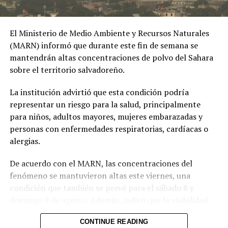
Ibagué a una joven de
19 años señalada de
El Ministerio de Medio Ambiente y Recursos Naturales
extorsionar al hombre
(MARN) informó que durante este fin de semana se
con quien sostuvo una
mantendrán altas concentraciones de polvo del Sahara
sobre el territorio salvadoreño.
relación
extramatrimonial, a
La institución advirtió que esta condición podría
representar un riesgo para la salud, principalmente
quien amenazaba con
para niños, adultos mayores, mujeres embarazadas y
exponer material íntimo
personas con enfermedades respiratorias, cardíacas o
y contarle a su esposa
alergias.
si no le entregaba la
De acuerdo con el MARN, las concentraciones del
suma de 25 millones de
fenómeno se mantuvieron altas este viernes, una
condición que también se prevé para el sábado 8 y
pesos.
domingo 9 de agosto. Además, indicó que la visibilidad
pic.twitter.com/MmwPQe2n
permanecerá brumosa y que el nivel de riesgo para la
CONTINUE READING
salud es alto.