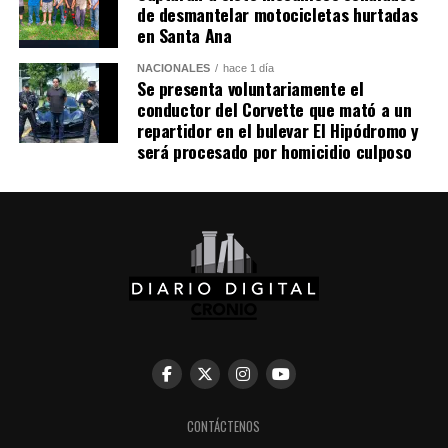
un avión militar y calificó la entrega del salvoconducto
de desmantelar motocicletas hurtadas
como «una acción de buena voluntad» de la presidenta
en Santa Ana
Keiko Fujimori.
NACIONALES
hace 1 día
Se presenta voluntariamente el
conductor del Corvette que mató a un
Comparte esto:
repartidor en el bulevar El Hipódromo y
será procesado por homicidio culposo
Facebook
X
Me gusta esto:
CONTÁCTENOS