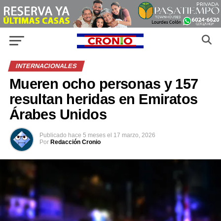
INTERNACIONALES
Mueren ocho personas y 157
resultan heridas en Emiratos
Árabes Unidos
Publicado
hace 5 meses
el
17 marzo, 2026
Por
Redacción Cronio