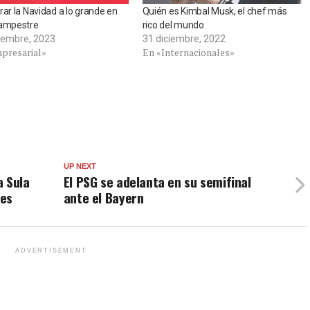
rar la Navidad a lo grande en
Quién es Kimbal Musk, el chef más
Campestre
rico del mundo
iembre, 2023
31 diciembre, 2022
presarial»
En «Internacionales»
UP NEXT
a Sula
El PSG se adelanta en su semifinal
les
ante el Bayern
ADVERTISEMENT