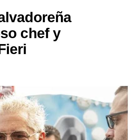
alvadoreña
so chef y
ieri