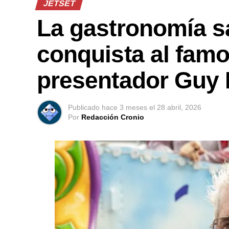
JETSET
La gastronomía s
conquista al famo
presentador Guy F
Publicado
hace 3 meses
el
28 abril, 2026
Por
Redacción Cronio