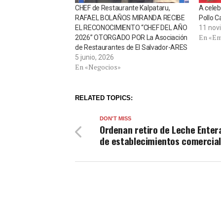
CHEF de Restaurante Kalpataru,
A celeb
RAFAEL BOLAÑOS MIRANDA RECIBE
Pollo 
EL RECONOCIMIENTO “CHEF DEL AÑO
11 nov
En «Em
2026” OTORGADO POR La Asociación
de Restaurantes de El Salvador-ARES
5 junio, 2026
En «Negocios»
RELATED TOPICS:
DON'T MISS
Ordenan retiro de Leche Enter
de establecimientos comercia