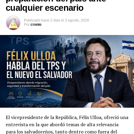
Diputado de ARENA sale
cualquier escenario
ileso tras accidente de
tránsito en carretera a Santa
Publicado
hace 2 días
el
3 agosto, 2026
Ana
Por
cronio
6 septiembre, 2019
En «Nacionales»
RELATED TOPICS:
PRINCIPAL1
UP NEXT
Ernesto Muyshondt se declara alcalde electo de San
Salvador
DON'T MISS
ARENA mantendría la alcaldía de Ilopango con virtual
victoria de Adán Perdomo
El vicepresidente de la República, Félix Ulloa, ofreció una
entrevista en la que abordó temas de alta relevancia
para los salvadoreños, tanto dentro como fuera del