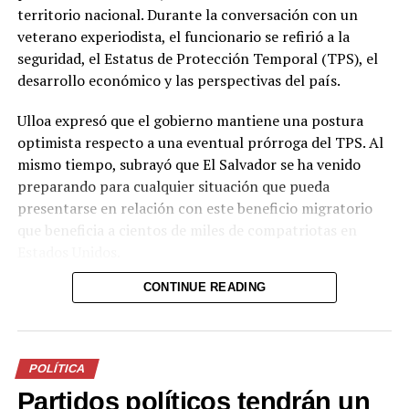
territorio nacional. Durante la conversación con un
veterano experiodista, el funcionario se refirió a la
seguridad, el Estatus de Protección Temporal (TPS), el
desarrollo económico y las perspectivas del país.
Ulloa expresó que el gobierno mantiene una postura
optimista respecto a una eventual prórroga del TPS. Al
mismo tiempo, subrayó que El Salvador se ha venido
preparando para cualquier situación que pueda
presentarse en relación con este beneficio migratorio
que beneficia a cientos de miles de compatriotas en
Estados Unidos.
CONTINUE READING
En materia de seguridad, el vicepresidente recordó el
contexto en el que se encontraron las instituciones al
inicio de la administración. Señaló que los jueces eran
intimidados por los pandilleros, lo que hizo necesario
POLÍTICA
depurar el sistema judicial para garantizar su
Partidos políticos tendrán un
independencia y efectividad.