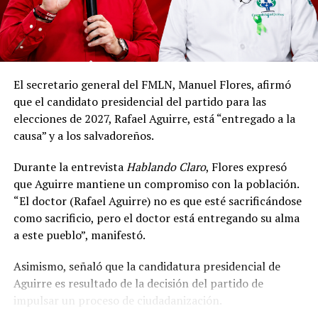
solicitudes podrán ser presentadas personalmente o
por representantes acreditados por los respectivos
partidos políticos o coaliciones inscritas.
Como antecedente, para las elecciones de 2024 el TSE
El secretario general del FMLN, Manuel Flores, afirmó
recibió siete solicitudes de inscripción de fórmulas
que el candidato presidencial del partido para las
presidenciales, de las cuales seis fueron aprobadas y una
elecciones de 2027, Rafael Aguirre, está “entregado a la
fue declarada inadmisible, correspondiente al Partido
causa” y a los salvadoreños.
Independiente Salvadoreño (PAIS).
Durante la entrevista
Hablando Claro
, Flores expresó
En el caso de las candidaturas a diputados, el Tribunal
que Aguirre mantiene un compromiso con la población.
recibió 121 solicitudes de inscripción. De estas, 110
“El doctor (Rafael Aguirre) no es que esté sacrificándose
fueron aprobadas y 11 denegadas, una de Cambio
como sacrificio, pero el doctor está entregando su alma
Democrático y diez del PAIS, de conformidad con la ley.
a este pueblo”, manifestó.
Asimismo, fueron inscritas 509 candidaturas a
Asimismo, señaló que la candidatura presidencial de
diputaciones y se registraron un total de 327 solicitudes
Aguirre es resultado de la decisión del partido de
de inscripción para concejos municipales, según la
impulsar un proceso de ciudadanización.
memoria del TSE.