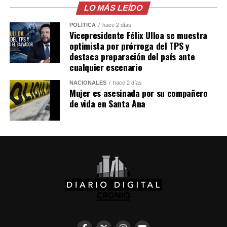
Santos, Flores indicó que es una luchadora con
LO MÁS LEÍDO
principios y sostuvo que, junto con Rafael Aguirre,
POLÍTICA
hace 2 días
conforman una “fórmula fuerte”.
Vicepresidente Félix Ulloa se muestra
optimista por prórroga del TPS y
destaca preparación del país ante
Comparte esto:
cualquier escenario
Facebook
X
NACIONALES
hace 2 días
Mujer es asesinada por su compañero
de vida en Santa Ana
Me gusta esto: