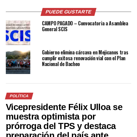
PUEDE GUSTARTE
Relacionado
CAMPO PAGADO – Convocatoria a Asamblea
General SCIS
Gobierno elimina cárcava en Mejicanos tras
cumplir exitosa renovación vial con el Plan
FOTOS: Alcaldesa de Santa
Alcaldesa de Santa Ana:
Nacional de Bacheo
Ana, Milena Calderón de
“Nuestra única esperanza
Escalón, se accidenta junto a
son los diputados porque es
cuatro personas más esta
a través de ellos que
mañana de miércoles
podemos tener
4 septiembre, 2019
reorientación de fondos»
En «Sucesos»
28 noviembre, 2020
POLÍTICA
En «Política»
Vicepresidente Félix Ulloa se
muestra optimista por
prórroga del TPS y destaca
preparación del país ante