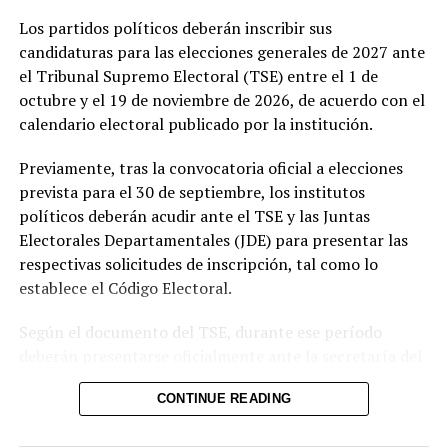
Indicó que el gobierno trabaja de manera sostenida para
Los partidos políticos deberán inscribir sus
consolidar estos logros y proyectar al país como un
candidaturas para las elecciones generales de 2027 ante
destino atractivo para la inversión y el turismo.
el Tribunal Supremo Electoral (TSE) entre el 1 de
octubre y el 19 de noviembre de 2026, de acuerdo con el
El vicepresidente enfatizó que la preparación ante
calendario electoral publicado por la institución.
escenarios migratorios forma parte de una visión
integral. “El país se ha venido preparando para
Previamente, tras la convocatoria oficial a elecciones
cualquier situación”, sostuvo, al tiempo que reiteró el
prevista para el 30 de septiembre, los institutos
optimismo oficial sobre la continuidad del TPS.
políticos deberán acudir ante el TSE y las Juntas
Electorales Departamentales (JDE) para presentar las
La entrevista permitió conocer de primera mano la
respectivas solicitudes de inscripción, tal como lo
posición del gobierno sobre temas que impactan
establece el Código Electoral.
directamente a la diáspora y a la población local. Ulloa
reafirmó el compromiso de continuar trabajando por la
Según el documento del TSE, durante ese período
seguridad, el desarrollo y mejores oportunidades para
deberán presentarse oficialmente ante la secretaría del
todos los salvadoreños.
organismo las fórmulas presidenciales y las
CONTINUE READING
candidaturas a diputados de la Asamblea Legislativa.
El artículo 142 del Código Electoral establece que este