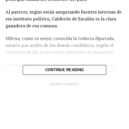
Al parecer, según están asegurando fuentes internas de
ese instituto político, Calderón de Escalón es la clara
ganadora de esa comuna.
Milena, como es mejor conocida la todavía diputada,
estaría por arriba de los demás candidatos, según el
resultado de las actas escrutadas hasta el momento.
Incluso, frente a la sede de ARENA en Santa Ana está
CONTINUE READING
montada una tarima con todos los preparativos listos
para celebrar la eventual victoria.
ADVERTISEMENT
De Escalón tiene una gran trayectoria dentro del
partido y es uno de los rostros más conocidos de El
salvador debido a sus ocho períodos consecutivos
desempeñándose como diputada por el departamento
de Santa Ana.