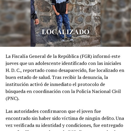
FORMACIÓN INTERNACIONAL
ITALIA
JAPON
MARRUECOS
MÈXICO
MINISTERIO DE RELACIONES EXTERIORES
OPORTUNIDADES ACADÉMICAS
POSGRADOS
PRIMERAS CARRERAS
REQUISITOS DE BECAS
UP NEXT
Detienen a mujer que intentó ingresar una TV a la
cárcel para que su hijo y marido vieran el Mundial
DON'T MISS
La Fiscalía General de la República (FGR) informó este
Emiten alerta naranja por influencia de Tormenta
jueves que un adolescente identificado con las iniciales
Tropical Cristina
H. D. C., reportado como desaparecido, fue localizado en
buen estado de salud. Tras recibir la denuncia, la
institución activó de inmediato el protocolo de
búsqueda en coordinación con la Policía Nacional Civil
(PNC).
Las autoridades confirmaron que el joven fue
encontrado sin haber sido víctima de ningún delito. Una
vez verificada su identidad y condiciones, fue entregado