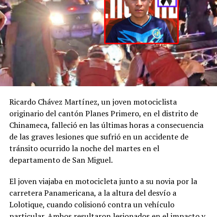
desaparición de H. D.
C., la
@FGR_SV
activó
el protocolo de
búsqueda, en
coordinación con la
@PNCSV
.
Ricardo Chávez Martínez, un joven motociclista
Afortunadamente, ha
originario del cantón Planes Primero, en el distrito de
Chinameca, falleció en las últimas horas a consecuencia
sido localizado sin ser
de las graves lesiones que sufrió en un accidente de
víctima de ningún
tránsito ocurrido la noche del martes en el
delito.
departamento de San Miguel.
pic.twitter.com/jRpWhKuxv
El joven viajaba en motocicleta junto a su novia por la
carretera Panamericana, a la altura del desvío a
Lolotique, cuando colisionó contra un vehículo
— Fiscalía General de
particular. Ambos resultaron lesionados en el impacto y