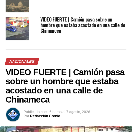
12 julio, 2018
madrugada
En «Nacionales»
28 julio, 2022
En «Nacionales»
VIDEO FUERTE | Camión pasa sobre un
hombre que estaba acostado en una calle de
Chinameca
Sismo de 5.1 grados sacude
NACIONALES
a El Salvador esta
madrugada de viernes
VIDEO FUERTE | Camión pasa
20 mayo, 2022
sobre un hombre que estaba
En «Nacionales»
acostado en una calle de
Chinameca
RELATED TOPICS:
BOMBEROS
ÉL SALVADOR
PROTECCIÓN CIVIL
SISMO DE 5.1 GRADOS
Publicado
hace 6 horas
el
7 agosto, 2026
UP NEXT
Por
Redacción Cronio
Manuel “El Chino” Flores critica la captura de Norman
Quijano