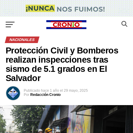
NACIONALES
Protección Civil y Bomberos
realizan inspecciones tras
sismo de 5.1 grados en El
Salvador
Publicado
hace 1 año
el
29 mayo, 2025
Por
Redacción Cronio