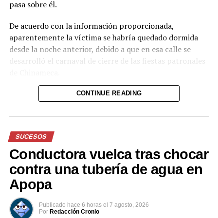
pasa sobre él.
De acuerdo con la información proporcionada,
aparentemente la víctima se habría quedado dormida
desde la noche anterior, debido a que en esa calle se
desarrolló el carnaval de cierre de las fiestas patronales
de Chinameca.
Hasta el momento, el texto no proporciona información
CONTINUE READING
sobre el estado de salud del hombre ni sobre las
circunstancias posteriores al accidente.
SUCESOS
Reproductor
de
Conductora vuelca tras chocar
vídeo
contra una tubería de agua en
Apopa
Publicado
hace 6 horas
el
7 agosto, 2026
Por
Redacción Cronio