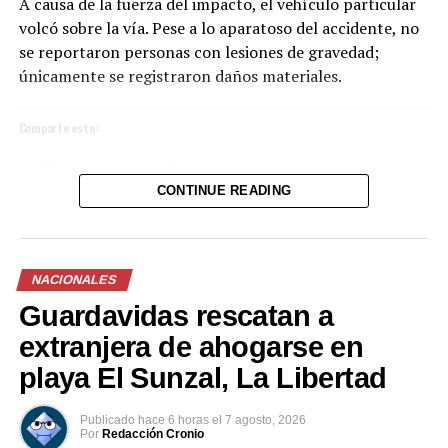
A causa de la fuerza del impacto, el vehículo particular
volcó sobre la vía. Pese a lo aparatoso del accidente, no
se reportaron personas con lesiones de gravedad;
únicamente se registraron daños materiales.
Comparte esto:
Facebook
X
CONTINUE READING
Me gusta esto:
NACIONALES
Guardavidas rescatan a
extranjera de ahogarse en
playa El Sunzal, La Libertad
Publicado
hace 6 horas
el
7 agosto, 2026
Por
Redacción Cronio