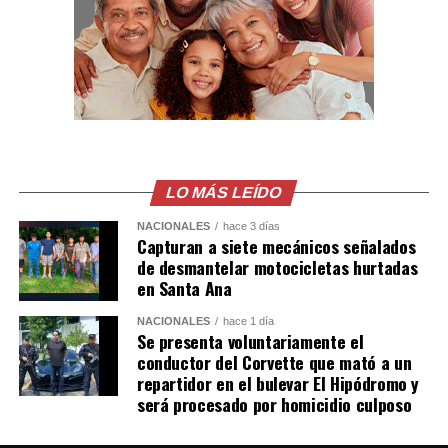
violencia hacia las mujeres y el feminicidio en grado de
tentativa, delitos que las autoridades han priorizado en
los últimos años.
Comparte esto:
Facebook
X
LO MÁS LEÍDO
Me gusta esto:
NACIONALES
hace 3 días
Capturan a siete mecánicos señalados
de desmantelar motocicletas hurtadas
en Santa Ana
NACIONALES
hace 1 día
Se presenta voluntariamente el
conductor del Corvette que mató a un
repartidor en el bulevar El Hipódromo y
será procesado por homicidio culposo