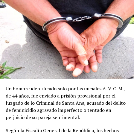
Los agentes de la PNC localizaron a Durán Flores en la
calle principal del barrio La Playa, en Acajutla, y
procedieron a su captura. El detenido fue puesto a
disposición de las autoridades correspondientes para
que se continúe con el proceso legal.
El caso se da en el marco de las denuncias por violencia
intrafamiliar que las autoridades atienden de forma
Un hombre identificado solo por las iniciales A. V. C. M.,
prioritaria. La madre de la víctima decidió interponer la
de 44 años, fue enviado a prisión provisional por el
denuncia para frenar las amenazas que venía recibiendo.
Juzgado de lo Criminal de Santa Ana, acusado del delito
de feminicidio agravado imperfecto o tentado en
Hasta el momento no se han revelado más detalles
perjuicio de su pareja sentimental.
sobre el contenido exacto de las amenazas ni sobre el
historial previo de incidentes entre ambos.
Según la Fiscalía General de la República, los hechos