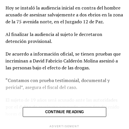
Hoy se instaló la audiencia inicial en contra del hombre
acusado de asesinar salvajemente a dos ebrios en la zona
de la 75 avenida norte, en el Juzgado 12 de Paz.
Al finalizar la audiencia al sujeto le decretaron
detención provisional.
De acuerdo a información oficial, se tienen pruebas que
incriminan a David Fabricio Calderón Molina asesinó a
las personas bajo el efecto de las drogas.
“Contamos con prueba testimonial, documental y
pericial”, asegura el fiscal del caso.
El sujeto de 19 años será acusado ante las autoridades
por el delito de asesinato agravado, quien fue detenido
CONTINUE READING
horas después de perpetrar el crimen debido a las
cámaras de vigilancia de la zona.
ADVERTISEMENT