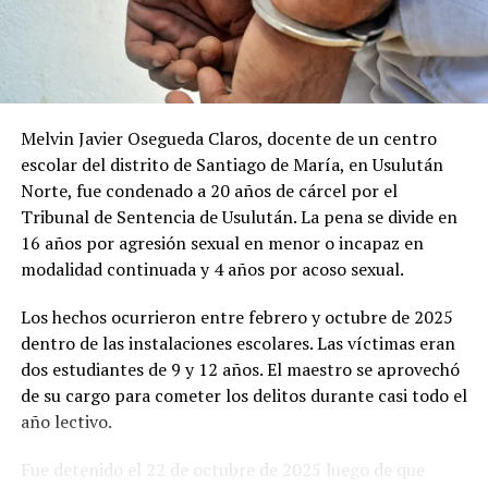
RELATED TOPICS:
22 DE JULIO
ASESINO DE DOS BOLITOS
DETENCIÓN PROVISIONAL
JUDICIAL
PRINICIPAL
UP NEXT
Ginecólogos del ISSS son condenados por causar estos
Melvin Javier Osegueda Claros, docente de un centro
daños en una mujer durante una operación
escolar del distrito de Santiago de María, en Usulután
DON'T MISS
Norte, fue condenado a 20 años de cárcel por el
Hombre abuso de un menor que conoció en el centro
Tribunal de Sentencia de Usulután. La pena se divide en
escolar donde el comercializaba panes
16 años por agresión sexual en menor o incapaz en
modalidad continuada y 4 años por acoso sexual.
Los hechos ocurrieron entre febrero y octubre de 2025
dentro de las instalaciones escolares. Las víctimas eran
dos estudiantes de 9 y 12 años. El maestro se aprovechó
de su cargo para cometer los delitos durante casi todo el
año lectivo.
Fue detenido el 22 de octubre de 2025 luego de que