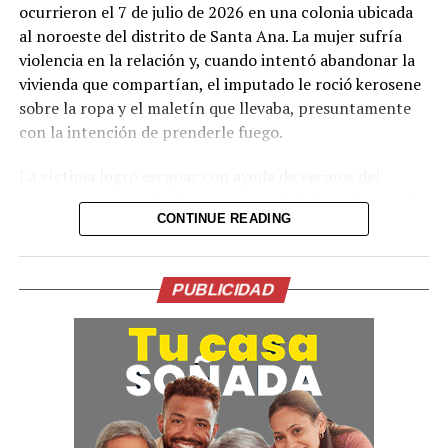
ocurrieron el 7 de julio de 2026 en una colonia ubicada
Comparte esto:
al noroeste del distrito de Santa Ana. La mujer sufría
violencia en la relación y, cuando intentó abandonar la
Facebook
X
vivienda que compartían, el imputado le roció kerosene
sobre la ropa y el maletín que llevaba, presuntamente
Me gusta esto:
con la intención de prenderle fuego.
La víctima logró escapar con ayuda de vecinos del
sector e interpuso la denuncia ante la Policía Nacional
CONTINUE READING
Civil, que capturó al hombre en flagrancia. El kerosene
es un líquido inflamable derivado del petróleo,
comúnmente usado como combustible.
PUBLICIDAD
El Juzgado decretó instrucción formal con detención
provisional y otorgó un plazo de siete meses para la
etapa de investigación. Durante este período se
continuarán las diligencias correspondientes.
El caso se enmarca en las acciones judiciales contra la