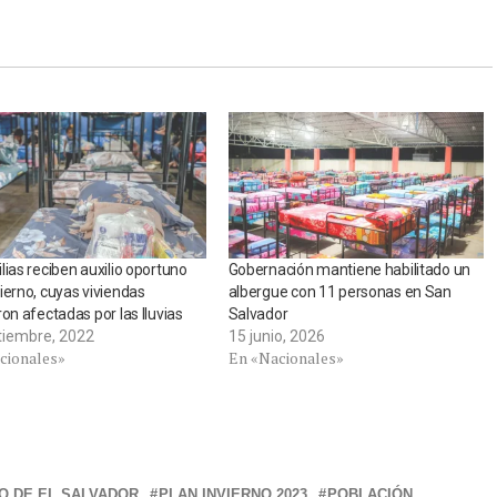
lias reciben auxilio oportuno
Gobernación mantiene habilitado un
ierno, cuyas viviendas
albergue con 11 personas en San
ron afectadas por las lluvias
Salvador
tiembre, 2022
15 junio, 2026
cionales»
En «Nacionales»
O DE EL SALVADOR
PLAN INVIERNO 2023
POBLACIÓN