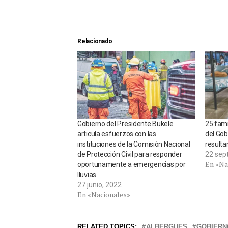
Relacionado
Gobierno del Presidente Bukele
25 fami
articula esfuerzos con las
del Gob
instituciones de la Comisión Nacional
resulta
de Protección Civil para responder
22 sep
En «Na
oportunamente a emergencias por
lluvias
27 junio, 2022
En «Nacionales»
RELATED TOPICS:
ALBERGUES
GOBIERN