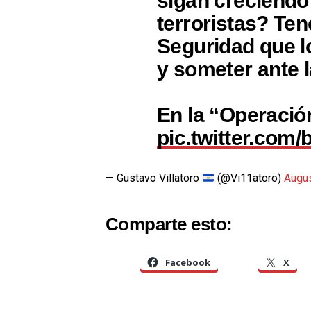
sigan creciendo
terroristas? Te
Seguridad que lo
y someter ante 
En la “Operaci
pic.twitter.com
— Gustavo Villatoro
(@Vi11atoro)
Augus
Comparte esto:
Facebook
X