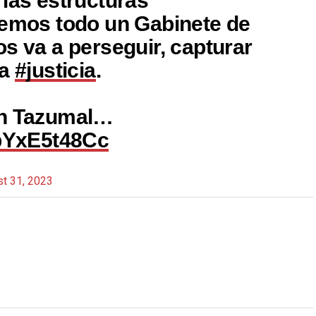
 las estructuras
nemos todo un Gabinete de
s va a perseguir, capturar
la
#justicia
.
ón Tazumal…
/bYxE5t48Cc
t 31, 2023