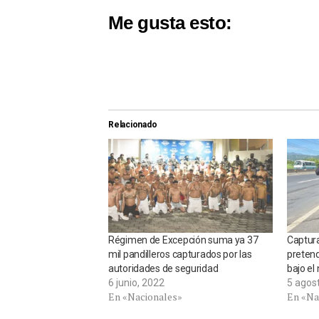
Me gusta esto:
Relacionado
Régimen de Excepción suma ya 37
Captur
mil pandilleros capturados por las
pretend
autoridades de seguridad
bajo el
6 junio, 2022
5 agos
En «Nacionales»
En «Na