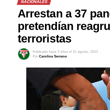
NACIONALES
Arrestan a 37 pan
pretendían reagru
terroristas
Publicado
hace 3 años
el
31 agosto, 2023
Por
Carolina Serrano