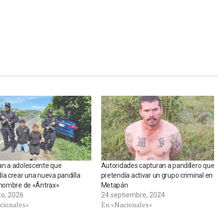
an a adolescente que
Autoridades capturan a pandillero que
ía crear una nueva pandilla
pretendía activar un grupo criminal en
 nombre de «Ántrax»
Metapán
to, 2026
24 septiembre, 2024
cionales»
En «Nacionales»