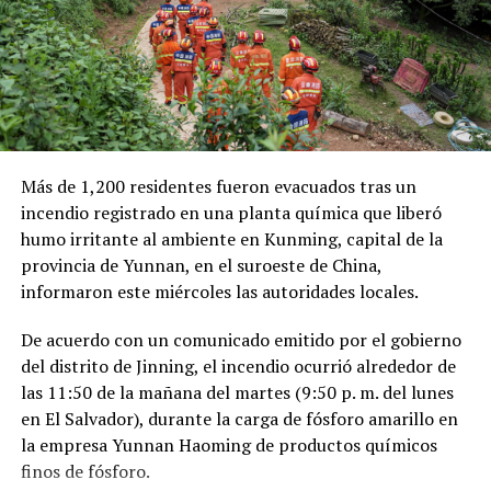
en comparación con el mismo período de 2025.
Como antecedente, recordaron que una toma
clandestina en un ducto de Pemex provocó una
explosión en 2019, en el estado de Hidalgo, dejando un
saldo de 137 personas fallecidas.
Más de 1,200 residentes fueron evacuados tras un
Comparte esto:
incendio registrado en una planta química que liberó
humo irritante al ambiente en Kunming, capital de la
Facebook
X
provincia de Yunnan, en el suroeste de China,
informaron este miércoles las autoridades locales.
Me gusta esto:
De acuerdo con un comunicado emitido por el gobierno
del distrito de Jinning, el incendio ocurrió alrededor de
las 11:50 de la mañana del martes (9:50 p. m. del lunes
en El Salvador), durante la carga de fósforo amarillo en
la empresa Yunnan Haoming de productos químicos
finos de fósforo.