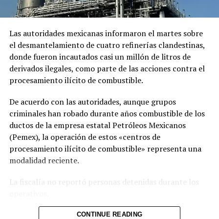
Relacionado
Las autoridades mexicanas informaron el martes sobre
el desmantelamiento de cuatro refinerías clandestinas,
donde fueron incautados casi un millón de litros de
derivados ilegales, como parte de las acciones contra el
procesamiento ilícito de combustible.
¡Intenta no llorar! La emotiva
Estudio científico demuestra
De acuerdo con las autoridades, aunque grupos
historia de Vaguito, el perro
que los perros lloran al
criminales han robado durante años combustible de los
que va cada día a la playa a
reencontrarse con sus
buscar a su dueño muerto
dueños
ductos de la empresa estatal Petróleos Mexicanos
(FOTOS)
26 agosto, 2022
(Pemex), la operación de estos «centros de
En «Internacionales»
20 marzo, 2022
procesamiento ilícito de combustible» representa una
En «ENTREGA ESPECIAL»
modalidad reciente.
La fiscalía no reportó personas detenidas durante los
operativos.
Las plantas clandestinas fueron localizadas en los
CONTINUE READING