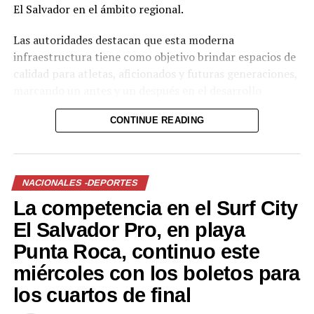
El Salvador en el ámbito regional.
Las autoridades destacan que esta moderna
infraestructura tiene como objetivo brindar espacios de
calidad para atletas, aficionados y futuras generaciones,
marcando un antes y un después en el desarrollo
deportivo nacional.
CONTINUE READING
Comparte esto:
Facebook
X
NACIONALES -DEPORTES
La competencia en el Surf City
Me gusta esto:
El Salvador Pro, en playa
Punta Roca, continuo este
miércoles con los boletos para
los cuartos de final