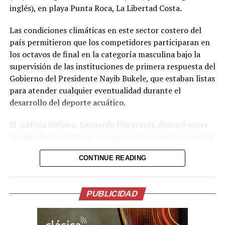
inglés), en playa Punta Roca, La Libertad Costa.
Las condiciones climáticas en este sector costero del
país permitieron que los competidores participaran en
los octavos de final en la categoría masculina bajo la
supervisión de las instituciones de primera respuesta del
Gobierno del Presidente Nayib Bukele, que estaban listas
para atender cualquier eventualidad durante el
desarrollo del deporte acuático.
El surfista italiano, Leonardo Fioravanti, destacó entre
las olas dentro del heat 4, asegurando su boleto para los
cuartos de final. Con su desempeño logró una
CONTINUE READING
puntuación total de 15.50.
Mientras en el heat 5, el campeón del mundo en surf,
Ítalo Ferreira, logró alcanzar su pase para los cuartos de
PUBLICIDAD
final, luego de sumar 12.50 puntos, en dos de las
mejores olas de Punta Roca.