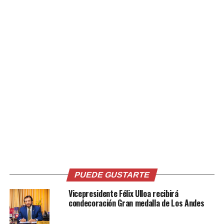
#SanSalvador2023
México hizo el 1-2-3 en
tiro deportivo, pero por
reglamento esto NO
PUEDE SUCEDER.
Ante el hecho retiran la
medalla de bronce a la
mexicana Alejandra
Cervantes y Laina
PUEDE GUSTARTE
Pérez de Cuba la
Vicepresidente Félix Ulloa recibirá
devolvió.
condecoración Gran medalla de Los Andes
pic.twitter.com/6uSckOqxm