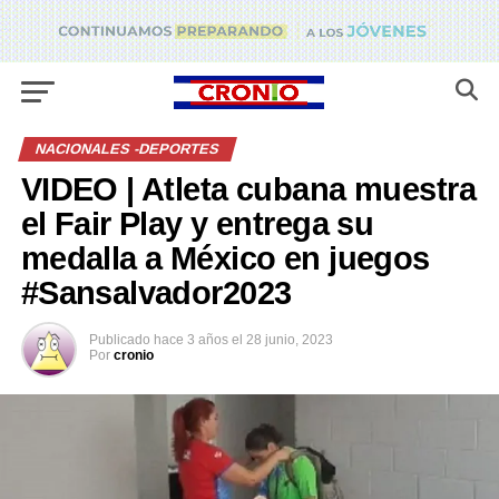
NACIONALES -DEPORTES
VIDEO | Atleta cubana muestra
el Fair Play y entrega su
medalla a México en juegos
#Sansalvador2023
Publicado
hace 3 años
el
28 junio, 2023
Por
cronio