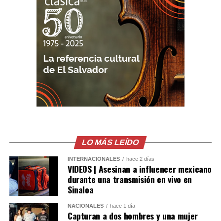
En este heat, no logró pasar a la siguiente fase de la
competencia de surf, el estadounidense Crosby
Colapinto. Se quedó con una puntuación de 11 y no
logró superar al campeón del mundo, Ferreira.
Otro de los participantes que logró pasar a los cuartos
de final del Surf City El Salvador Pro, en el heat 6, fue el
francés Kauli Vaast, que finalizó esta jornada con 12.76
puntos; entretanto, no pasó a la otra fase el brasileño
Joao Chianca, quien se quedó con 10.76 puntos.
La jornada de surf en Punta Roca se desarrolló sin
LO MÁS LEÍDO
mayores inconvenientes por las condiciones del clima.
INTERNACIONALES
hace 2 días
Además, personal de primera respuesta estuvieron
VIDEOS | Asesinan a influencer mexicano
atentos en el sector para atender cualquier emergencia
durante una transmisión en vivo en
Sinaloa
generada por las lluvias o la misma competencia.
NACIONALES
hace 1 día
Capturan a dos hombres y una mujer
Comparte esto: