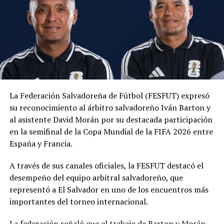
Comparte esto:
Facebook
X
Me gusta esto:
La Federación Salvadoreña de Fútbol (FESFUT) expresó
su reconocimiento al árbitro salvadoreño Iván Barton y
al asistente David Morán por su destacada participación
en la semifinal de la Copa Mundial de la FIFA 2026 entre
España y Francia.
Relacionado
A través de sus canales oficiales, la FESFUT destacó el
desempeño del equipo arbitral salvadoreño, que
representó a El Salvador en uno de los encuentros más
importantes del torneo internacional.
VIDEO | Atleta cubana
INDES premia a atletas
La federación señaló que el trabajo de Barton y Morán