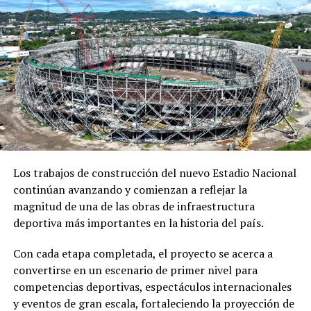
SALVADOR 2023
MEDALLA
MÉXICO
PRINCIPAL1
UP NEXT
México logra tres oros en gimnasia artística en los
Juegos San Salvador 2023
DON'T MISS
Puerto Rico y Cuba conquistan la medalla de oro en
tenis de mesa individual en los XXIV Juegos
Centroamericanos y del Caribe San Salvador 2023
Los trabajos de construcción del nuevo Estadio Nacional
continúan avanzando y comienzan a reflejar la
magnitud de una de las obras de infraestructura
deportiva más importantes en la historia del país.
Con cada etapa completada, el proyecto se acerca a
convertirse en un escenario de primer nivel para
competencias deportivas, espectáculos internacionales
y eventos de gran escala, fortaleciendo la proyección de