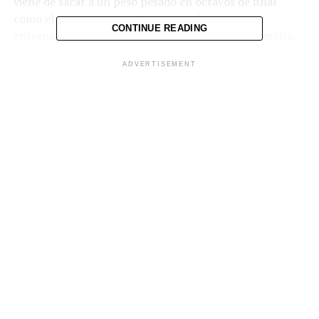
viene de sacar a un peso pesado en octavos de final
como el Liverpool. Los Blues, pese al cambio de
CONTINUE READING
entrenador y no encontrar la regularidad en el ámbito
local, lograron sortear con éxito al Borussia Dortmund
ADVERTISEMENT
en la instancia previa.
Dado que el AC Milan y el Inter comparten el mismo
estadio para los partidos en casa y no pueden jugar la
misma noche, ni en casa en un plazo de 24 horas, se
invirtió la eliminatoria de cuartos de final del Inter
contra el Benfica. El AC Milan, como campeón de Italia,
tenía prioridad.