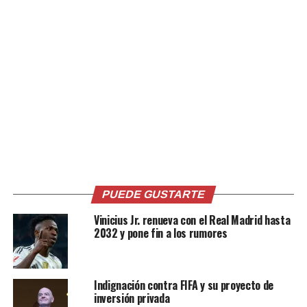
Benfica-Inter, dos que buscan recuperar su tiempo
de gloria:
PUEDE GUSTARTE
Los lusos comenzaron su travesía en la fase previa y
Vinicius Jr. renueva con el Real Madrid hasta
pese a perder a Enzo Pérez en el último mercado de
2032 y pone fin a los rumores
pases siguen a paso firme en el torneo luego de superar
al Brujas de Bélgica. En Neroazzurro, en cambio, supo
eliminar al Porto de Portugal.
Indignación contra FIFA y su proyecto de
inversión privada