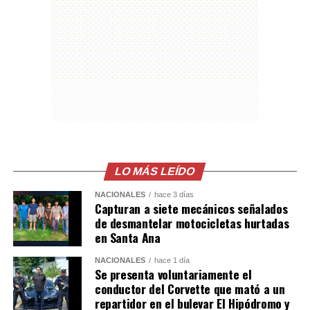
El próximo compromiso de las “Garzas” será el sábado
ante Rayados de Monterrey, también por la Leagues
Cup, donde Messi buscará seguir sumando goles y
asistencias.
NOAH
LEO.
Vamossss
pic.twitter.com/n7L06nmqb
LO MÁS LEÍDO
NACIONALES
hace 3 días
— Inter Miami CF
Capturan a siete mecánicos señalados
de desmantelar motocicletas hurtadas
(@InterMiamiCF)
en Santa Ana
August 6, 2026
NACIONALES
hace 1 día
Se presenta voluntariamente el
conductor del Corvette que mató a un
SI CAPITÁN! Messi x2
repartidor en el bulevar El Hipódromo y