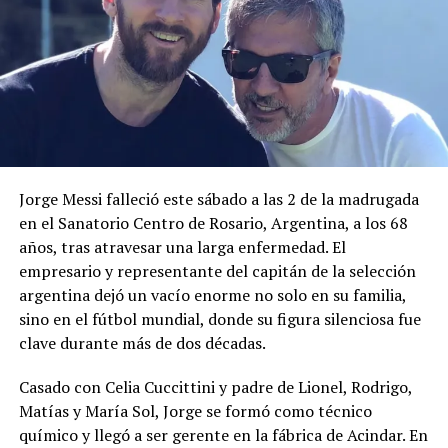
Los cruces de semifinales:
Jorge Messi falleció este sábado a las 2 de la madrugada
Milan-Napoli vs Inter-Benfica
en el Sanatorio Centro de Rosario, Argentina, a los 68
años, tras atravesar una larga enfermedad. El
Real Madrid-Chelsea vs Manchester City-Bayern Munich
empresario y representante del capitán de la selección
Los partidos de ida se llevarán a cabo el 9 y 10 de mayo,
argentina dejó un vacío enorme no solo en su familia,
mientras que las vueltas serán el 16 y 17 de mayo.
sino en el fútbol mundial, donde su figura silenciosa fue
clave durante más de dos décadas.
Casado con Celia Cuccittini y padre de Lionel, Rodrigo,
Comparte esto:
Matías y María Sol, Jorge se formó como técnico
químico y llegó a ser gerente en la fábrica de Acindar. En