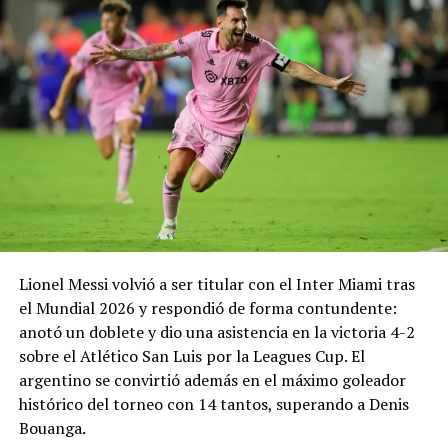
fútbol de Brasil, según
(@realmadrid)
August
prensa de ese país
18 junio, 2023
6, 2026
En «Internacionales -
deportes»
Comparte esto:
RELATED TOPICS:
ANCELOTTI
BRASIL
DT ITALIANO
Facebook
X
PRINCIPAL1
SELECCIÓN
UP NEXT
El PSG presenta a Luis Enrique como su nuevo
Me gusta esto:
entrenador
Lionel Messi volvió a ser titular con el Inter Miami tras
DON'T MISS
David Beckham reveló como se enteró del fichaje de
el Mundial 2026 y respondió de forma contundente:
Lionel Messi por el Inter Miami
anotó un doblete y dio una asistencia en la victoria 4-2
sobre el Atlético San Luis por la Leagues Cup. El
argentino se convirtió además en el máximo goleador
histórico del torneo con 14 tantos, superando a Denis
Bouanga.