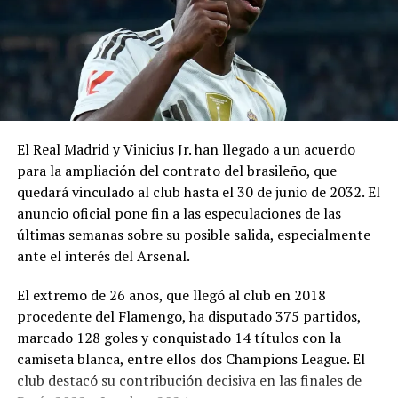
organizó en 2014, y vio a su archirrival, Argentina,
coronarse campeón en el país árabe.
La seguidilla de tropiezos y polémicas de algunas de sus
estrellas, como Neymar, ha distanciado a los brasileños
de su equipo nacional en los últimos años.
El Real Madrid y Vinicius Jr. han llegado a un acuerdo
para la ampliación del contrato del brasileño, que
Comparte esto:
quedará vinculado al club hasta el 30 de junio de 2032. El
anuncio oficial pone fin a las especulaciones de las
Facebook
X
últimas semanas sobre su posible salida, especialmente
ante el interés del Arsenal.
El extremo de 26 años, que llegó al club en 2018
procedente del Flamengo, ha disputado 375 partidos,
Me gusta esto:
marcado 128 goles y conquistado 14 títulos con la
camiseta blanca, entre ellos dos Champions League. El
club destacó su contribución decisiva en las finales de