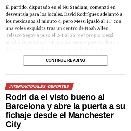
El partido, disputado en el Nu Stadium, comenzó en
desventaja para los locales. David Rodríguez adelantó a
los mexicanos al minuto 4, pero Messi igualó al 11’ con
una volea exquisita tras un centro de Noah Allen.
Telasco Segovia puso el 2-1 al 26’ y el propio Messi
amplió la ventaja al 44’ con un remate preciso dentro
del área. Antes del descanso, Micael cerró el 4-1 de
cabeza a pase de Messi desde un córner. Rafa Llorente
CONTINUE READING
descontó para San Luis en el segundo tiempo.
El regreso del astro argentino, de 39 años, llega apenas
semanas después de que Argentina cayera en la final del
INTERNACIONALES -DEPORTES
Mundial ante España. Messi no solo recuperó el gol, sino
Rodri da el visto bueno al
que demostró nuevamente su influencia decisiva en el
juego del Inter Miami, equipo que busca reafirmarse en
Barcelona y abre la puerta a su
la competición binacional.
fichaje desde el Manchester
City
El próximo compromiso de las “Garzas” será el sábado
ante Rayados de Monterrey, también por la Leagues