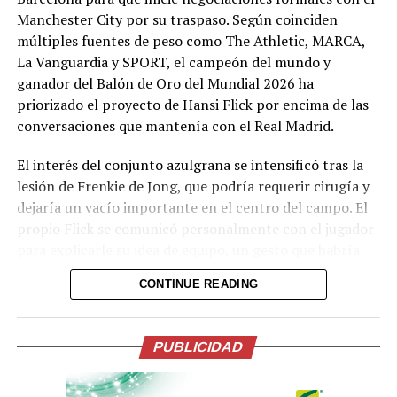
Manchester City por su traspaso. Según coinciden
— Inter Miami CF
múltiples fuentes de peso como The Athletic, MARCA,
La Vanguardia y SPORT, el campeón del mundo y
(@InterMiamiCF)
ganador del Balón de Oro del Mundial 2026 ha
August 6, 2026
priorizado el proyecto de Hansi Flick por encima de las
conversaciones que mantenía con el Real Madrid.
Comparte esto:
El interés del conjunto azulgrana se intensificó tras la
lesión de Frenkie de Jong, que podría requerir cirugía y
Facebook
X
dejaría un vacío importante en el centro del campo. El
propio Flick se comunicó personalmente con el jugador
para explicarle su idea de equipo, un gesto que habría
Me gusta esto:
pesado en la decisión de Rodri. El mediocampista, que
CONTINUE READING
entra en el último año de contrato con el City, ve con
buenos ojos un regreso a España y la posibilidad de
reunirse con varios compañeros de la selección española
PUBLICIDAD
que ya militan en el Camp Nou.
Aunque el jugador ha abierto la puerta, la operación aún