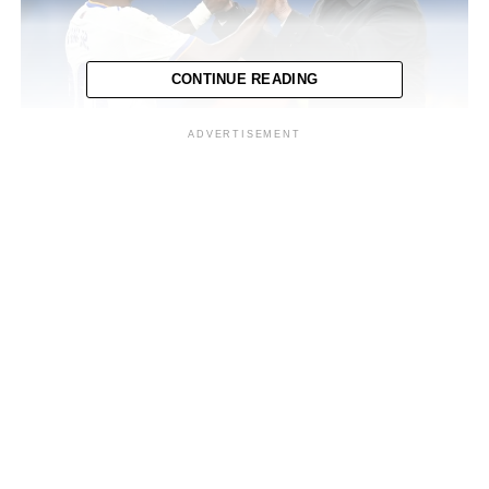
CONTINUE READING
ADVERTISEMENT
Se prevé que debute al frente de los pentacampeones en
la Copa América de Estados Unidos (20 de junio-14 de
julio de 2024), una vez finalizado su vigente contrato
con el Real Madrid, según dijo a la AFP una alta fuente
de la CBF, que prefirió no ser citada.
Hasta ese momento, el brasileño Fernando Diniz, actual
entrenador del Fluminense de Rio de Janeiro, dirigirá a
Brasil en las fechas FIFA, según anunció oficialmente
este martes la entidad.
Diniz, de 49 años, estará al frente de los brasileños en su
estreno en el clasificatorio sudamericano para la Copa