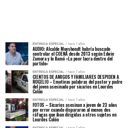
ENTREGA ESPECIAL
hace 7 años
AUDIO: Alcalde Muyshondt habría buscado
controlar el COENA desde 2013 según Edwin
Zamora y lo llamó «La peor lacra dentro del
partido»
ENTREGA ESPECIAL
hace 7 años
CIENTOS DE AMIGOS Y FAMILIARES DESPIDEN A
ROGELIO – Emotivas palabras del pastor y padre
del joven asesinado por sicarios en Lourdes
Colón
ENTREGA ESPECIAL
hace 7 años
FOTOS – Sicarios asesinan a joven de 23 años
por error cuando dispararon al menos dos
ráfagas que iban dirigidas a otros sujetos en
Lourdes Colón
ENTREGA ESPECIAL
hace 7 años