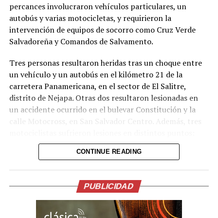
percances involucraron vehículos particulares, un
autobús y varias motocicletas, y requirieron la
intervención de equipos de socorro como Cruz Verde
Salvadoreña y Comandos de Salvamento.
Comparte esto:
Tres personas resultaron heridas tras un choque entre
un vehículo y un autobús en el kilómetro 21 de la
Facebook
X
carretera Panamericana, en el sector de El Salitre,
distrito de Nejapa. Otras dos resultaron lesionadas en
un accidente ocurrido en el bulevar Constitución y la
Me gusta esto:
calle Motocross, en San Salvador Centro. Además, tres
motociclistas sufrieron lesiones en distintos puntos:
uno en el kilómetro 17 de la Panamericana (sector La
CONTINUE READING
Flecha, San Martín), otro en el kilómetro 36½ de la
misma vía (tramo Santa Ana-San Salvador, Ciudad Arce)
y un tercero en el bulevar del Ejército, en San Salvador.
PUBLICIDAD
Los socorristas estabilizaron a las víctimas en el lugar y
las trasladaron a centros asistenciales para continuar