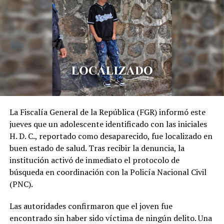
En «Principal»
RELATED TOPICS:
GOOGLE
IA
IA GEMINI DE GOOGLE
RELOJES INTELIGENTES
SAMSUNG
UP NEXT
Meta AI alcanza los mil millones de usuarios mensuales,
según Zuckerberg
DON'T MISS
Desbaratan presunta célula de Tren de Aragua en
La Fiscalía General de la República (FGR) informó este
Argentina
jueves que un adolescente identificado con las iniciales
H. D. C., reportado como desaparecido, fue localizado en
buen estado de salud. Tras recibir la denuncia, la
institución activó de inmediato el protocolo de
búsqueda en coordinación con la Policía Nacional Civil
(PNC).
Las autoridades confirmaron que el joven fue
encontrado sin haber sido víctima de ningún delito. Una