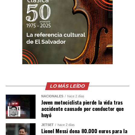
con la atención médica. Las autoridades insisten en la
necesidad de extremar precauciones al volante,
especialmente durante el período vacacional, cuando
aumenta el flujo vehicular en las principales carreteras
del país.
Según datos del Observatorio Nacional de Seguridad
Vial, entre el 1 de enero y el 4 de agosto de 2026 se han
registrado 13,494 accidentes de tránsito, con 9,372
personas lesionadas y 865 fallecidas. Las principales
causas continúan siendo la distracción del conductor, la
invasión de carril, el no respeto a las señales
LO MÁS LEÍDO
prioritarias, no guardar la distancia de seguridad y la
velocidad inadecuada.
NACIONALES
hace 2 días
Joven motociclista pierde la vida tras
accidente causado por conductor que
huyó
JETSET
hace 2 días
Lionel Messi dona 80.000 euros para la