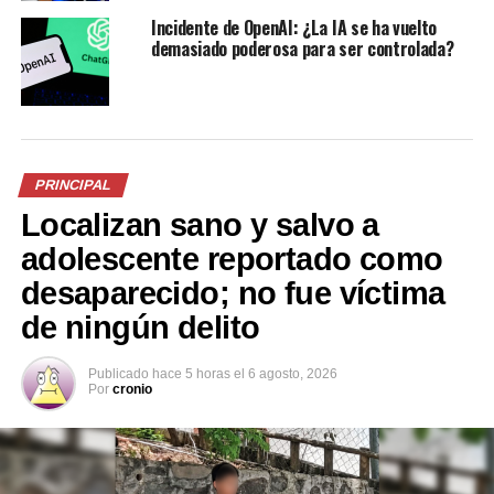
Incidente de OpenAI: ¿La IA se ha vuelto
demasiado poderosa para ser controlada?
La IA ayudó a Google a
Google lanza Gemini CLI, una
bloquear millones de
herramienta de inteligencia
«anuncios maliciosos»
artificial para
18 abril, 2026
desarrolladores con
En «Principal»
múltiples funciones
PRINCIPAL
26 junio, 2025
Localizan sano y salvo a
En «Tecnología»
adolescente reportado como
desaparecido; no fue víctima
de ningún delito
Conectividad e inteligencia
Publicado
hace 5 horas
el
6 agosto, 2026
Por
cronio
artificial: Samsung impulsa
la revolución de
electrodomésticos en
América Latina
10 junio, 2025