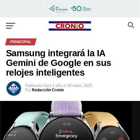
PRINCIPAL
Samsung integrará la IA
Gemini de Google en sus
relojes inteligentes
Publicado
hace 1 año
el
30 mayo, 2025
Por
Redacción Cronio