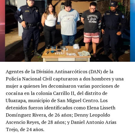
denuncia por la
desaparición de H. D.
C., la
@FGR_SV
activó
el protocolo de
búsqueda, en
coordinación con la
@PNCSV
.
Agentes de la División Antinarcóticos (DAN) de la
Policía Nacional Civil capturaron a dos hombres y una
Afortunadamente, ha
mujer a quienes les decomisaron varias porciones de
sido localizado sin ser
cocaína en la colonia Carrillo II, del distrito de
víctima de ningún
Uluazapa, municipio de San Miguel Centro. Los
detenidos fueron identificados como Elena Lisseth
delito.
Domínguez Rivera, de 26 años; Denny Leopoldo
pic.twitter.com/jRpWhKuxv
Ascencio Reyes, de 28 años; y Daniel Antonio Arias
Trejo, de 24 años.