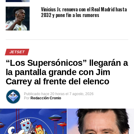
deberían ser objeto de especulación ni de interés
Vinicius Jr. renueva con el Real Madrid hasta
mediático irresponsable”, concluye el comunicado.
2032 y pone fin a los rumores
Comparte esto:
Facebook
X
JETSET
“Los Supersónicos” llegarán a
la pantalla grande con Jim
Carrey al frente del elenco
Me gusta esto:
Publicado
hace 20 horas
el
7 agosto, 2026
Por
Redacción Cronio
Relacionado