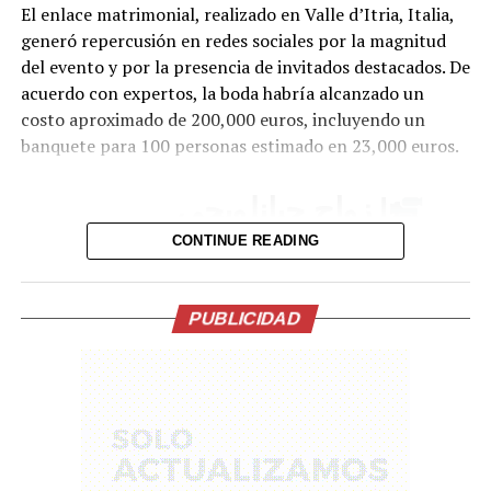
El enlace matrimonial, realizado en Valle d’Itria, Italia,
generó repercusión en redes sociales por la magnitud
del evento y por la presencia de invitados destacados. De
acuerdo con expertos, la boda habría alcanzado un
costo aproximado de 200,000 euros, incluyendo un
banquete para 100 personas estimado en 23,000 euros.
| زواج جيانلويجي
دوناروما.
CONTINUE READING
pic.twitter.com/lDJBuhLLl7
PUBLICIDAD
— Insider City
(@InsiderCity_Ar)
July
24, 2026
Uno de los momentos que más llamó la atención fue la