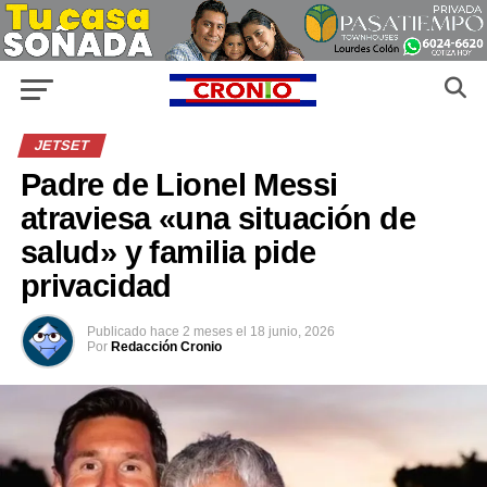
JETSET
Padre de Lionel Messi
atraviesa «una situación de
salud» y familia pide
privacidad
Publicado
hace 2 meses
el
18 junio, 2026
Por
Redacción Cronio