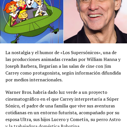
Lionel Messi regresa a
Murió Jorge Messi a los 68
Argentina tras la final del
años: el padre y
Mundial para descansar
representante de Lionel que
junto a su familia en Rosario
forjó su carrera desde
21 julio, 2026
Rosario hasta la cima del
La nostalgia y el humor de «Los Supersónicos», una de
En «Internacionales -
fútbol mundial
las producciones animadas creadas por William Hanna y
deportes»
8 agosto, 2026
Joseph Barbera, llegarían a las salas de cine con Jim
En «Internacionales -
Carrey como protagonista, según información difundida
deportes»
por medios internacionales.
Warner Bros. habría dado luz verde a un proyecto
cinematográfico en el que Carrey interpretaría a Súper
Sónico, el padre de una familia que vive sus aventuras
cotidianas en un entorno futurista, acompañado por su
Lionel Messi se pronuncia
tras la derrota de Argentina
esposa Ultra, sus hijos Lucero y Cometín, su perro Astro
en la final del Mundial 2026
y la trabajadora doméstica Robotina.