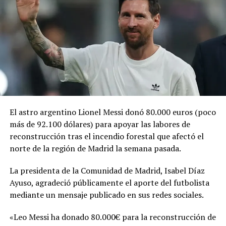
Durante la década de 1990, después de que «Los
Picapiedra» llegaran al cine, Warner Bros. planteó la
posibilidad de llevar también a «Los Supersónicos» a la
pantalla grande. Sin embargo, el proyecto no logró
consolidarse y permaneció archivado durante varias
décadas, hasta que en 2026 se dio vía libre a su
realización, con Jim Carrey como una de las principales
figuras vinculadas a la producción.
El astro argentino Lionel Messi donó 80.000 euros (poco
más de 92.100 dólares) para apoyar las labores de
Comparte esto:
reconstrucción tras el incendio forestal que afectó el
norte de la región de Madrid la semana pasada.
Facebook
X
La presidenta de la Comunidad de Madrid, Isabel Díaz
Ayuso, agradeció públicamente el aporte del futbolista
Me gusta esto:
mediante un mensaje publicado en sus redes sociales.
«Leo Messi ha donado 80.000€ para la reconstrucción de