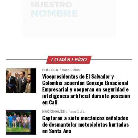
participación de Haaland en el tradicional “viking row”,
una celebración popularizada por jugadores y
aficionados noruegos durante el Mundial 2026. El
atacante del Manchester City dirigió la coreografía
mientras los invitados remaban sentados sobre el suelo
en el lugar de la recepción.
Erling Haaland brought
LO MÁS LEÍDO
the ‘viking row’ to
POLÍTICA
hace 2 días
Vicepresidentes de El Salvador y
Gianluigi
Colombia acuerdan Consejo Binacional
Empresarial y cooperan en seguridad e
Donnarumma’s
inteligencia artificial durante posesión
wedding
en Cali
pic.twitter.com/HP6MLIDybX
NACIONALES
hace 1 día
Capturan a siete mecánicos señalados
de desmantelar motocicletas hurtadas
en Santa Ana
— Sky Sports Premier