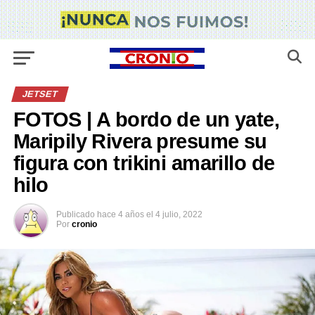
JETSET
FOTOS | A bordo de un yate,
Maripily Rivera presume su
figura con trikini amarillo de
hilo
Publicado
hace 4 años
el
4 julio, 2022
Por
cronio