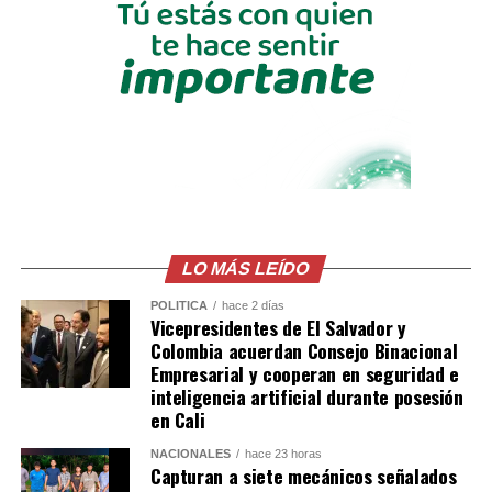
Uno de los momentos que más llamó la atención fue la
participación de Haaland en el tradicional “viking row”,
una celebración popularizada por jugadores y
aficionados noruegos durante el Mundial 2026. El
atacante del Manchester City dirigió la coreografía
mientras los invitados remaban sentados sobre el suelo
en el lugar de la recepción.
Erling Haaland brought
LO MÁS LEÍDO
the ‘viking row’ to
POLÍTICA
hace 2 días
Vicepresidentes de El Salvador y
Gianluigi
Colombia acuerdan Consejo Binacional
Empresarial y cooperan en seguridad e
Donnarumma’s
inteligencia artificial durante posesión
wedding
en Cali
pic.twitter.com/HP6MLIDybX
NACIONALES
hace 23 horas
Capturan a siete mecánicos señalados