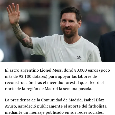
mostraba situaciones relacionadas con el trabajo, la
familia y la escuela dentro de un entorno futurista.
Durante la década de 1990, después de que «Los
Picapiedra» llegaran al cine, Warner Bros. planteó la
posibilidad de llevar también a «Los Supersónicos» a la
Relacionado
pantalla grande. Sin embargo, el proyecto no logró
consolidarse y permaneció archivado durante varias
décadas, hasta que en 2026 se dio vía libre a su
realización, con Jim Carrey como una de las principales
figuras vinculadas a la producción.
El astro argentino Lionel Messi donó 80.000 euros (poco
VIDEOS | En tanga de hilo,
VIDEO | Maripily Rivera jala su
Maripily Rivera muestra el
tanguita con sus tacones
más de 92.100 dólares) para apoyar las labores de
Comparte esto:
masaje que recibe en su
mientras posa boca abajo
reconstrucción tras el incendio forestal que afectó el
prominente retaguardia
3 marzo, 2022
norte de la región de Madrid la semana pasada.
Facebook
X
En «Jetset»
17 febrero, 2022
En «Jetset»
La presidenta de la Comunidad de Madrid, Isabel Díaz
Ayuso, agradeció públicamente el aporte del futbolista
Me gusta esto:
mediante un mensaje publicado en sus redes sociales.