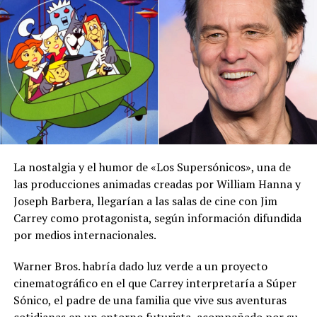
“La mejor edad de una mujer comienza cuando deja de
esperar que la felicidad venga de un hombre o de fuera.
Cuando tiene amor propio, respeto por ella misma y no
pierde su dignidad por nada del mundo, aun si esto
significa quedarse sola ♥️”, aseguró en la publicación.
La nostalgia y el humor de «Los Supersónicos», una de
las producciones animadas creadas por William Hanna y
Joseph Barbera, llegarían a las salas de cine con Jim
Carrey como protagonista, según información difundida
por medios internacionales.
Warner Bros. habría dado luz verde a un proyecto
cinematográfico en el que Carrey interpretaría a Súper
Sónico, el padre de una familia que vive sus aventuras
Ver esta publicación en Instagram
cotidianas en un entorno futurista, acompañado por su