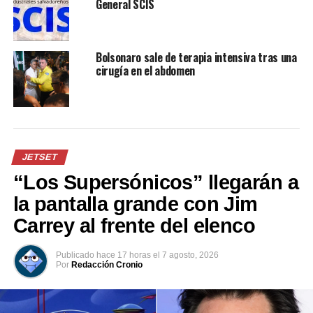
General SCIS
Ver esta publicación en Instagram
Bolsonaro sale de terapia intensiva tras una
cirugía en el abdomen
JETSET
“Los Supersónicos” llegarán a
la pantalla grande con Jim
Una publicación compartida por Maripily (@maripilyoficial)
Carrey al frente del elenco
Días atrás, Maripily Rivera subió otra sexy foto donde
Publicado
hace 17 horas
el
7 agosto, 2026
aparece de pie en un balcón, posando sin sostén y con
Por
Redacción Cronio
una tanga de tiras, en ella escribió un mensaje de
empoderamiento.