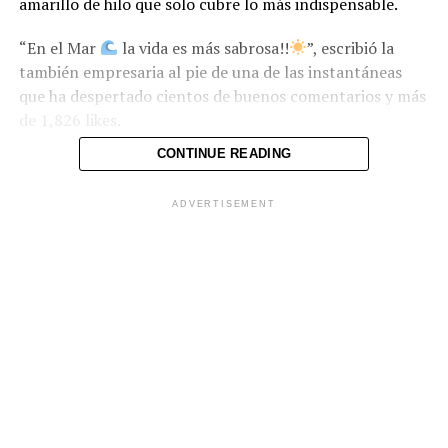
amarillo de hilo que solo cubre lo más indispensable.
“En el Mar
la vida es más sabrosa!!
”, escribió la
también empresaria al pie de una de las instantáneas
que ha despertado cientos de buenos comentarios y más
de 1,826 likes.
CONTINUE READING
ADVERTISEMENT
Ver esta publicación en Instagram