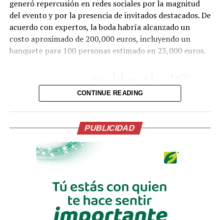
generó repercusión en redes sociales por la magnitud
del evento y por la presencia de invitados destacados. De
acuerdo con expertos, la boda habría alcanzado un
costo aproximado de 200,000 euros, incluyendo un
banquete para 100 personas estimado en 23,000 euros.
| زواج جيانلويجي
دوناروما.
CONTINUE READING
pic.twitter.com/lDJBuhLLl7
PUBLICIDAD
— Insider City
(@InsiderCity_Ar)
July
24, 2026
Uno de los momentos que más llamó la atención fue la
participación de Haaland en el tradicional “viking row”,