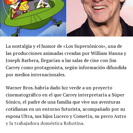
Ministro de Agricultura y
Ganadería inaugura Feria
La nostalgia y el humor de «Los Supersónicos», una de
Ganadera de Santa Ana y
las producciones animadas creadas por William Hanna y
anuncia nuevos proyectos al
Joseph Barbera, llegarían a las salas de cine con Jim
sector
Carrey como protagonista, según información difundida
17 julio, 2022
por medios internacionales.
En «Nacionales»
Warner Bros. habría dado luz verde a un proyecto
RELATED TOPICS:
ABIGAÍL OLMEDO
CANDIDATAS
cinematográfico en el que Carrey interpretaría a Súper
CECILIA GALLIANO
CIUDAD MORENA
CORONACIÓN
Sónico, el padre de una familia que vive sus aventuras
CULTURA
DESFILE DEL CORREO
ÉL SALVADOR
cotidianas en un entorno futurista, acompañado por su
FERIA GANADERA NUESTRA SEÑORA SANTA ANA
FESTEJOS PATRONALES
FIESTAS JULIAS
FLEX
esposa Ultra, sus hijos Lucero y Cometín, su perro Astro
GUSTAVO ACEVEDO
HENRY URBINA
NOTICIAS
y la trabajadora doméstica Robotina.
REINA DE LAS FIESTAS JULIAS
SANTA ANA
SANTA ANA CENTRO
SEÑORA SANTA ANA
TRADICIONES