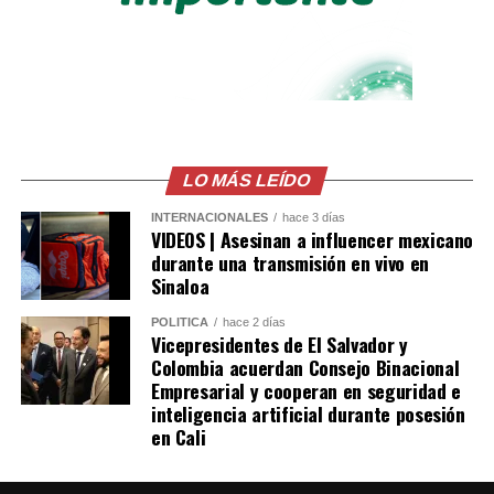
una celebración popularizada por jugadores y
aficionados noruegos durante el Mundial 2026. El
atacante del Manchester City dirigió la coreografía
mientras los invitados remaban sentados sobre el suelo
en el lugar de la recepción.
Erling Haaland brought
LO MÁS LEÍDO
the ‘viking row’ to
INTERNACIONALES
hace 3 días
VIDEOS | Asesinan a influencer mexicano
Gianluigi
durante una transmisión en vivo en
Sinaloa
Donnarumma’s
wedding
POLÍTICA
hace 2 días
Vicepresidentes de El Salvador y
pic.twitter.com/HP6MLIDybX
Colombia acuerdan Consejo Binacional
Empresarial y cooperan en seguridad e
inteligencia artificial durante posesión
— Sky Sports Premier
en Cali
League