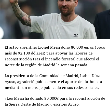
Durante la década de 1990, después de que «Los
Picapiedra» llegaran al cine, Warner Bros. planteó la
posibilidad de llevar también a «Los Supersónicos» a la
pantalla grande. Sin embargo, el proyecto no logró
consolidarse y permaneció archivado durante varias
décadas, hasta que en 2026 se dio vía libre a su
realización, con Jim Carrey como una de las principales
figuras vinculadas a la producción.
El astro argentino Lionel Messi donó 80.000 euros (poco
más de 92.100 dólares) para apoyar las labores de
Comparte esto:
reconstrucción tras el incendio forestal que afectó el
norte de la región de Madrid la semana pasada.
Facebook
X
La presidenta de la Comunidad de Madrid, Isabel Díaz
Ayuso, agradeció públicamente el aporte del futbolista
Me gusta esto:
mediante un mensaje publicado en sus redes sociales.
«Leo Messi ha donado 80.000€ para la reconstrucción de
la Sierra Oeste de Madrid», escribió Ayuso.