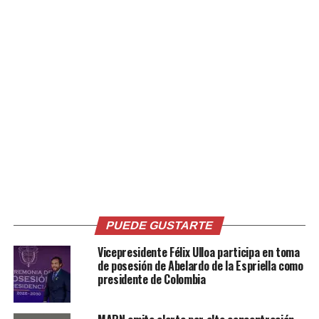
A medida que avanzaba la noche, aumentó la
expectativa por conocer a la nueva reina, especialmente
después de la selección de las semifinalistas, último paso
antes de que el jurado realizara la evaluación final.
En medio del suspenso y la emoción de los asistentes,
los presentadores anunciaron el nombre de Abigaíl
Olmedo como ganadora. La nueva soberana fue
coronada por el alcalde de Santa Ana Centro, Gustavo
Acevedo, poniendo el broche de oro a una velada en la
que los santanecos conocieron a la representante de las
Fiestas Julias 2026-2027.
PUEDE GUSTARTE
Vicepresidente Félix Ulloa participa en toma
de posesión de Abelardo de la Espriella como
Comparte esto:
presidente de Colombia
Facebook
X