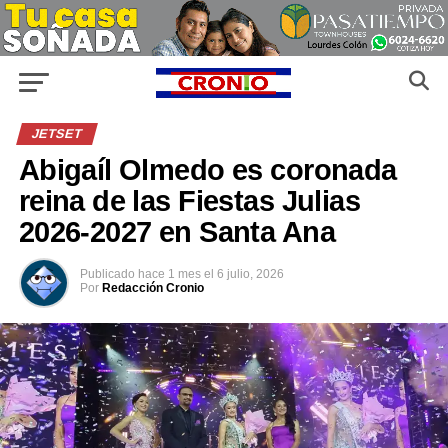
JETSET
Abigaíl Olmedo es coronada
reina de las Fiestas Julias
2026-2027 en Santa Ana
Publicado
hace 1 mes
el
6 julio, 2026
Por
Redacción Cronio