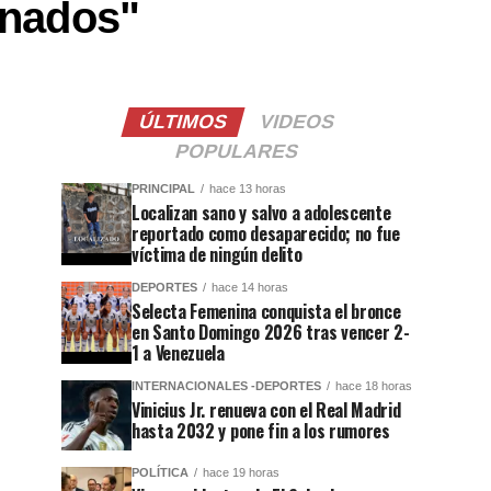
onados"
ÚLTIMOS
VIDEOS
POPULARES
PRINCIPAL
hace 13 horas
Localizan sano y salvo a adolescente
reportado como desaparecido; no fue
víctima de ningún delito
DEPORTES
hace 14 horas
Selecta Femenina conquista el bronce
en Santo Domingo 2026 tras vencer 2-
1 a Venezuela
INTERNACIONALES -DEPORTES
hace 18 horas
Vinicius Jr. renueva con el Real Madrid
hasta 2032 y pone fin a los rumores
POLÍTICA
hace 19 horas