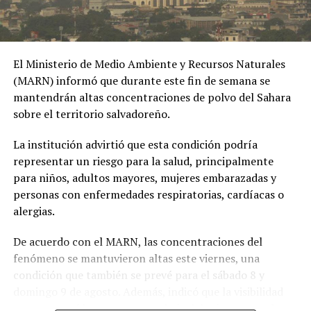
El Ministerio de Medio Ambiente y Recursos Naturales
(MARN) informó que durante este fin de semana se
mantendrán altas concentraciones de polvo del Sahara
sobre el territorio salvadoreño.
La institución advirtió que esta condición podría
representar un riesgo para la salud, principalmente
para niños, adultos mayores, mujeres embarazadas y
personas con enfermedades respiratorias, cardíacas o
alergias.
De acuerdo con el MARN, las concentraciones del
fenómeno se mantuvieron altas este viernes, una
condición que también se prevé para el sábado 8 y
domingo 9 de agosto. Además, indicó que la visibilidad
permanecerá brumosa y que el nivel de riesgo para la