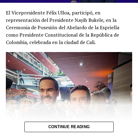
de la MS-13 a penas de
26 cabecillas de maras en
El Vicepresidente Félix Ulloa, participó, en
hasta 85 años de prisión
audiencias únicas
30 junio, 2026
20 abril, 2026
representación del Presidente Nayib Bukele, en la
En «Judicial»
En «Principal»
Ceremonia de Posesión del Abelardo de la Espriella
como Presidente Constitucional de la República de
Colombia, celebrada en la ciudad de Cali.
Capturados durante el
régimen de excepción son
condenados hasta con 60
años por ser pandilleros
17 febrero, 2026
En «Principal»
RELATED TOPICS:
UP NEXT
CONTINUE READING
Enjuician a 92 mareros por 27 homicidios