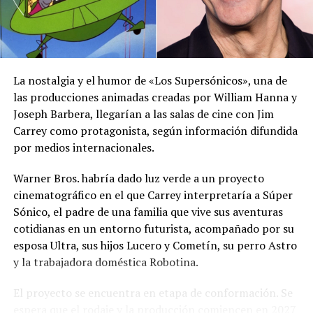
información oficial sobre las condiciones
meteorológicas.
Las autoridades reiteraron el llamado a consultar los
canales oficiales del MARN y adoptar las medidas de
La nostalgia y el humor de «Los Supersónicos», una de
prevención necesarias para reducir los efectos de este
las producciones animadas creadas por William Hanna y
fenómeno atmosférico, especialmente entre las
Joseph Barbera, llegarían a las salas de cine con Jim
personas con mayor riesgo de complicaciones de salud.
Carrey como protagonista, según información difundida
por medios internacionales.
Comparte esto:
Warner Bros. habría dado luz verde a un proyecto
Facebook
X
cinematográfico en el que Carrey interpretaría a Súper
Sónico, el padre de una familia que vive sus aventuras
cotidianas en un entorno futurista, acompañado por su
Me gusta esto:
esposa Ultra, sus hijos Lucero y Cometín, su perro Astro
y la trabajadora doméstica Robotina.
El proyecto se encuentra en etapa de conformación. Se
espera que el rodaje y la producción comiencen en 2027