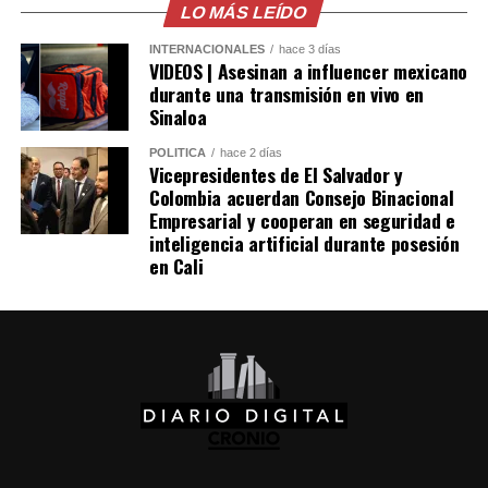
LO MÁS LEÍDO
posibilidad de llevar también a «Los Supersónicos» a la
pantalla grande. Sin embargo, el proyecto no logró
Me gusta esto:
INTERNACIONALES
hace 3 días
consolidarse y permaneció archivado durante varias
VIDEOS | Asesinan a influencer mexicano
durante una transmisión en vivo en
décadas, hasta que en 2026 se dio vía libre a su
Sinaloa
realización, con Jim Carrey como una de las principales
figuras vinculadas a la producción.
POLÍTICA
hace 2 días
Vicepresidentes de El Salvador y
Colombia acuerdan Consejo Binacional
Comparte esto:
Empresarial y cooperan en seguridad e
inteligencia artificial durante posesión
Facebook
X
en Cali
Me gusta esto: