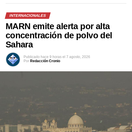
DON'T MISS
Los guardianes de la historia salvadoreña
INTERNACIONALES
MARN emite alerta por alta
concentración de polvo del
Sahara
Publicado
hace 9 horas
el
7 agosto, 2026
Por
Redacción Cronio
Previo al acto protocolario, el Vicemandatario
salvadoreño, dialogó con el Presidente Abelardo de la
Espriella, a quien envió un afectuoso saludo de parte del
Presidente Bukele y expresó sus mejores deseos al
asumir esta nueva responsabilidad al frente de la nación
colombiana.