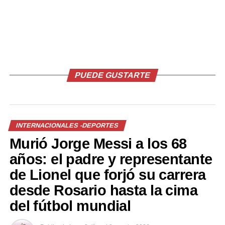
Facebook
X
Me gusta esto:
PUEDE GUSTARTE
INTERNACIONALES -DEPORTES
Murió Jorge Messi a los 68
Relacionado
años: el padre y representante
de Lionel que forjó su carrera
desde Rosario hasta la cima
del fútbol mundial
Los mejores memes del
El PSG define hoy su futuro
título del Real Madrid en la
en la Champions League
Champions League con
ante el Real Madrid