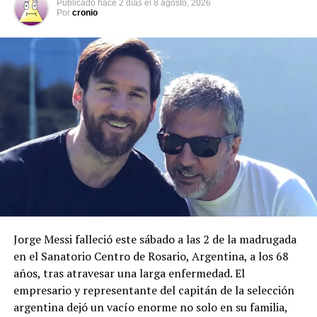
Publicado
hace 2 días
el
8 agosto, 2026
Por
cronio
Mbappé en el centro de las
9 marzo, 2022
En «Internacionales -
bromas
deportes»
28 mayo, 2022
En «Internacionales -
deportes»
Bombazo: Kylian Mbappé
confirma que pidió
marcharse del PSG en
verano
4 octubre, 2021
En «Internacionales -
Jorge Messi falleció este sábado a las 2 de la madrugada
deportes»
en el Sanatorio Centro de Rosario, Argentina, a los 68
años, tras atravesar una larga enfermedad. El
empresario y representante del capitán de la selección
RELATED TOPICS:
argentina dejó un vacío enorme no solo en su familia,