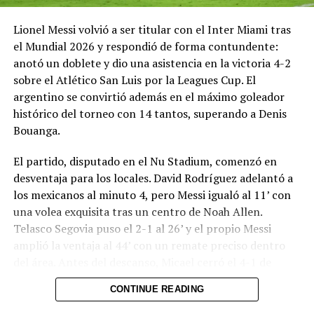
pesar. Su figura discreta, casi siempre al costado de la
cancha o en las negociaciones, dejó una huella
Lionel Messi volvió a ser titular con el Inter Miami tras
imborrable.
el Mundial 2026 y respondió de forma contundente:
anotó un doblete y dio una asistencia en la victoria 4-2
El Sanatorio Centro confirmó el deceso sin dar detalles
sobre el Atlético San Luis por la Leagues Cup. El
médicos por respeto a la privacidad familiar. Lionel, que
argentino se convirtió además en el máximo goleador
debía jugar esta noche con Inter Miami por la Leagues
histórico del torneo con 14 tantos, superando a Denis
Cup, enfrenta ahora uno de los momentos más duros de
Bouanga.
su vida. El fútbol pierde al artífice silencioso que
acompañó a su hijo desde las canchas de Rosario hasta la
El partido, disputado en el Nu Stadium, comenzó en
cima del mundo.
desventaja para los locales. David Rodríguez adelantó a
los mexicanos al minuto 4, pero Messi igualó al 11’ con
Comparte esto:
una volea exquisita tras un centro de Noah Allen.
Telasco Segovia puso el 2-1 al 26’ y el propio Messi
Facebook
X
amplió la ventaja al 44’ con un remate preciso dentro
del área. Antes del descanso, Micael cerró el 4-1 de
cabeza a pase de Messi desde un córner. Rafa Llorente
Me gusta esto:
CONTINUE READING
descontó para San Luis en el segundo tiempo.