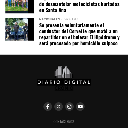
de desmantelar motocicletas hurtadas
(@InterMiamiCF)
en Santa Ana
August 6, 2026
NACIONALES
hace 1 día
Se presenta voluntariamente el
conductor del Corvette que mató a un
SI CAPITÁN! Messi x2
repartidor en el bulevar El Hipódromo y
será procesado por homicidio culposo
pic.twitter.com/ssqChmttZL
— Inter Miami CF
(@InterMiamiCF)
August 6, 2026
Comparte esto:
CONTÁCTENOS
Facebook
X