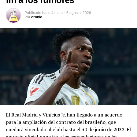
Publicado
hace 4 días
el
6 agosto, 2026
Por
cronio
Jorge Messi junto a su esposa, Celia María Cuccittini, y su hija, María
Sol Messi, en la boda de Lionel Messi con Antonela Roccuzzo (AFP
PHOTO / EITAN ABRAMOVICH)
Cuando Lionel necesitó un costoso tratamiento
hormonal por un déficit de crecimiento, Jorge buscó
soluciones en Argentina sin éxito. Empujó entonces la
opción europea: logró que el Barcelona fichara a un
juvenil extranjero de 13 años, le financiara el
tratamiento, le ofreciera techo, trabajo a la familia y
derechos de imagen. Él mismo se quedó solo con su hijo
en Barcelona cuando el resto de la familia regresó a
El Real Madrid y Vinicius Jr. han llegado a un acuerdo
Rosario, en uno de los momentos más duros y
para la ampliación del contrato del brasileño, que
determinantes de la historia del jugador.
quedará vinculado al club hasta el 30 de junio de 2032. El
anuncio oficial pone fin a las especulaciones de las