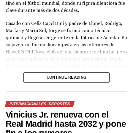
UP NEXT
sino en el fútbol mundial, donde su figura silenciosa fue
Otro fuerte choque deja 6 lesionados en San Rafael
clave durante más de dos décadas.
Cedros
Casado con Celia Cuccittini y padre de Lionel, Rodrigo,
DON'T MISS
Él era Héctor Torres, motorista fallecido en fatal
Matías y María Sol, Jorge se formó como técnico
accidente en Morazán
químico y llegó a ser gerente en la fábrica de Acindar. En
su juventud fue mediocampista en las inferiores de
Newell’s Old Boys, club del que siempre fue hincha, pero
el servicio militar lo alejó del fútbol profesional. Desde
muy temprano acompañó a su hijo Lionel en las canchas
de Malvinas y en el club Grandoli, y fue el primero en
CONTINUE READING
apostar por su talento.
INTERNACIONALES -DEPORTES
Vinicius Jr. renueva con el
Real Madrid hasta 2032 y pone
fin a los rumores