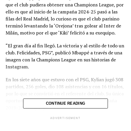
que el club pudiera obtener una Champions League, por
ello es que al inicio de la campaña 2024-25 pasó a las
filas del Real Madrid, lo curioso es que el club parisino
terminó levantando la ‘Orejona’ tras golear al Inter de
Milán, motivo por el que ‘Kiki’ felicitó a su exequipo.
“El gran día al fin llegó. La victoria y al estilo de todo un
club. Felicidades, PSG”, publicó Mbappé a través de una
imagen con la Champions League en sus historias de
Instagram.
En los siete años que estuvo con el PSG, Kylian jugó 308
partidos, 256 goles, dio 108 asistencias y con 16 títulos,
por lo que se convirtió en el referente del club. Su única
oportunidad de ganar la ‘Orejona’ fue en la campaña
CONTINUE READING
2019-20, aunque perdió ante el Bayern Múnich.
ADVERTISEMENT
A pesar del buen gesto de Mbappé, rápidamente se
volvió tendencia, sobre todo por las respuestas burlonas