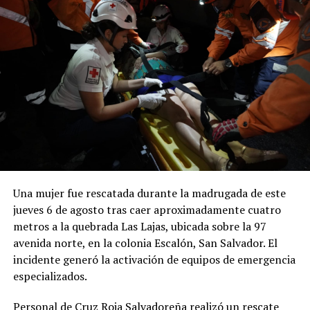
desaparición de H. D.
C., la
@FGR_SV
activó
el protocolo de
búsqueda, en
coordinación con la
@PNCSV
.
Afortunadamente, ha
sido localizado sin ser
Una mujer fue rescatada durante la madrugada de este
víctima de ningún
jueves 6 de agosto tras caer aproximadamente cuatro
metros a la quebrada Las Lajas, ubicada sobre la 97
delito.
avenida norte, en la colonia Escalón, San Salvador. El
pic.twitter.com/jRpWhKuxv
incidente generó la activación de equipos de emergencia
especializados.
— Fiscalía General de
Personal de Cruz Roja Salvadoreña realizó un rescate