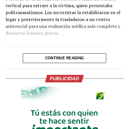
la República El
vertical para extraer a la víctima, quien presentaba
politraumatismos. Los socorristas la estabilizaron en el
Salvador (@FGR_SV)
lugar y posteriormente la trasladaron a un centro
August 6, 2026
asistencial para una evaluación médica más completa y
descartar lesiones graves.
Comparte esto:
La intervención contó con el apoyo de equipos de
Protección Civil. Hasta el momento no se han dado a
Facebook
X
CONTINUE READING
conocer más detalles sobre las circunstancias exactas de
la caída ni el estado de salud actual de la paciente.
Me gusta esto:
Las autoridades recomiendan a la población extremar
PUBLICIDAD
precauciones en zonas cercanas a quebradas y taludes,
especialmente durante la noche o en condiciones de
poca visibilidad.