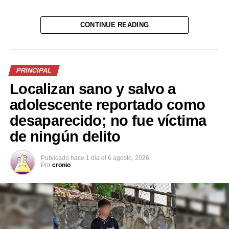
Facebook
X
CONTINUE READING
Me gusta esto:
PRINCIPAL
Localizan sano y salvo a
adolescente reportado como
desaparecido; no fue víctima
de ningún delito
Publicado
hace 1 día
el
6 agosto, 2026
Por
cronio