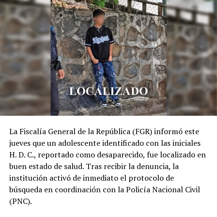
RELATED TOPICS:
ACTIVIDAD ELÉCTRICA
CHALATENANGO
CLIMA
CLIMA EL SALVADOR
CLIMA HOY
CORDILLERA APANECA-ILAMATEPEC
CUSCATLAN
ÉL SALVADOR
FRANJA VOLCÁNICA
LA LIBERTAD
LLUVIAS
MARN
ONDA TROPICAL
PRONÓSTICO DEL TIEMPO
RAFAGAS DE VIENTO
SAN MIGUEL
SAN SALVADOR
SANTA ANA
SONSONATE
TORMENTAS
UP NEXT
Presidente electo de Colombia denuncia que Petro
quiere dar «un golpe de Estado»
DON'T MISS
Ismael “El Mayo” Zambada acepta sentencia impuesta
La Fiscalía General de la República (FGR) informó este
por tribunal de Estados Unidos
jueves que un adolescente identificado con las iniciales
H. D. C., reportado como desaparecido, fue localizado en
buen estado de salud. Tras recibir la denuncia, la
institución activó de inmediato el protocolo de
búsqueda en coordinación con la Policía Nacional Civil
(PNC).