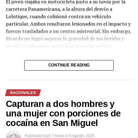
El joven viajaba en motocicleta junto a su novia por la
carretera Panamericana, a la altura del desvío a
Lolotique, cuando colisionó contra un vehículo
— Fiscalía General de
particular. Ambos resultaron lesionados en el impacto y
la República El
fueron trasladados a un centro asistencial. Sin embargo,
Salvador (@FGR_SV)
Ricardo no logró superar la gravedad de sus heridas y
perdió la vida mientras recibía atención médica.
August 6, 2026
Además de ser motociclista, Ricardo era un reconocido
CONTINUE READING
futbolista de la zona y dejó un profundo pesar entre
Comparte esto:
familiares, amigos y la comunidad de Chinameca. Hasta
el momento no se han dado a conocer más detalles
Facebook
X
sobre las circunstancias exactas del accidente ni el
NACIONALES
estado de salud de su acompañante.
Capturan a dos hombres y
Me gusta esto:
Las autoridades continúan con las investigaciones
una mujer con porciones de
correspondientes para determinar las causas del
cocaína en San Miguel
siniestro vial.
Publicado
hace 7 horas
el
6 agosto, 2026