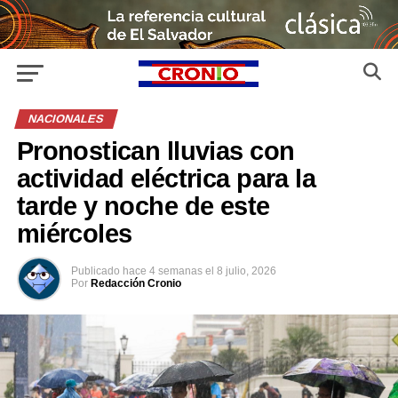
NACIONALES
Pronostican lluvias con
actividad eléctrica para la
tarde y noche de este
miércoles
Publicado
hace 4 semanas
el
8 julio, 2026
Por
Redacción Cronio