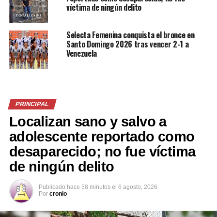
víctima de ningún delito
Selecta Femenina conquista el bronce en
Santo Domingo 2026 tras vencer 2-1 a
Lluvias y actividad eléctrica
Lluvias y tormentas
Venezuela
marcarán el clima durante la
eléctricas afectarán varias
tarde y noche
zonas de El Salvador
14 junio, 2026
13 julio, 2026
En «Nacionales»
En «Nacionales»
PRINCIPAL
Localizan sano y salvo a
adolescente reportado como
desaparecido; no fue víctima
Prevén calor y lluvias con
de ningún delito
actividad eléctrica para este
día
30 junio, 2026
Publicado
hace 58 minutos
el
6 agosto, 2026
En «Nacionales»
Por
cronio