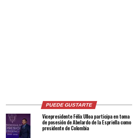
Relacionado
Ismael «El Mayo» Zambada
“Mayo” Zambada se declara
es condenado a cadena
culpable de narcotráfico en
perpetua en Nueva York
EE. UU. y enfrenta cadena
20 julio, 2026
perpetua
En «Internacionales»
25 agosto, 2025
En «Internacionales»
PUEDE GUSTARTE
Vicepresidente Félix Ulloa participa en toma
de posesión de Abelardo de la Espriella como
presidente de Colombia
Narcotraficante «El Mayo»