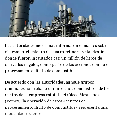
El comunicado emitido por las cancillerías no ofreció
mayores detalles sobre el acuerdo para restablecer las
relaciones diplomáticas.
Sheinbaum también indicó que Chávez viajó a México en
un avión militar y calificó la entrega del salvoconducto
como «una acción de buena voluntad» de la presidenta
Las autoridades mexicanas informaron el martes sobre
Keiko Fujimori.
el desmantelamiento de cuatro refinerías clandestinas,
donde fueron incautados casi un millón de litros de
derivados ilegales, como parte de las acciones contra el
Comparte esto:
procesamiento ilícito de combustible.
Facebook
X
De acuerdo con las autoridades, aunque grupos
criminales han robado durante años combustible de los
Me gusta esto:
ductos de la empresa estatal Petróleos Mexicanos
(Pemex), la operación de estos «centros de
procesamiento ilícito de combustible» representa una
modalidad reciente.