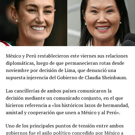
red social X.
El ministerio agregó que, pese a la presencia del polvo
del Sahara, se esperan lluvias durante los próximos días,
por lo que pidió a la población mantenerse atenta a la
información oficial sobre las condiciones
meteorológicas.
México y Perú restablecieron este viernes sus relaciones
Las autoridades reiteraron el llamado a consultar los
diplomáticas, luego de que permanecieran rotas desde
canales oficiales del MARN y adoptar las medidas de
noviembre por decisión de Lima, que denunció una
prevención necesarias para reducir los efectos de este
supuesta injerencia del Gobierno de Claudia Sheinbaum.
fenómeno atmosférico, especialmente entre las
personas con mayor riesgo de complicaciones de salud.
Las cancillerías de ambos países comunicaron la
decisión mediante un comunicado conjunto, en el que
Comparte esto:
hicieron referencia a «los históricos lazos de hermandad,
amistad y cooperación que unen a México y al Perú».
Facebook
X
Uno de los principales puntos de tensión entre ambos
gobiernos fue el asilo político concedido por México a
Me gusta esto: