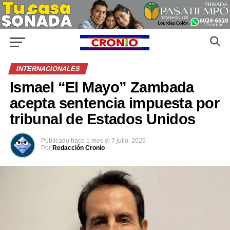
INTERNACIONALES
Ismael “El Mayo” Zambada
acepta sentencia impuesta por
tribunal de Estados Unidos
Publicado
hace 1 mes
el
7 julio, 2026
Por
Redacción Cronio