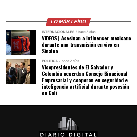
Las autoridades también señalaron que el robo de
combustible provocó pérdidas cercanas a los 530
millones de dólares para Pemex al cierre del segundo
LO MÁS LEÍDO
trimestre, cifra que representa un incremento del 20 %
INTERNACIONALES
hace 3 días
en comparación con el mismo período de 2025.
VIDEOS | Asesinan a influencer mexicano
durante una transmisión en vivo en
Como antecedente, recordaron que una toma
Sinaloa
clandestina en un ducto de Pemex provocó una
POLÍTICA
hace 2 días
explosión en 2019, en el estado de Hidalgo, dejando un
Vicepresidentes de El Salvador y
saldo de 137 personas fallecidas.
Colombia acuerdan Consejo Binacional
Empresarial y cooperan en seguridad e
inteligencia artificial durante posesión
Comparte esto:
en Cali
Facebook
X
Me gusta esto: