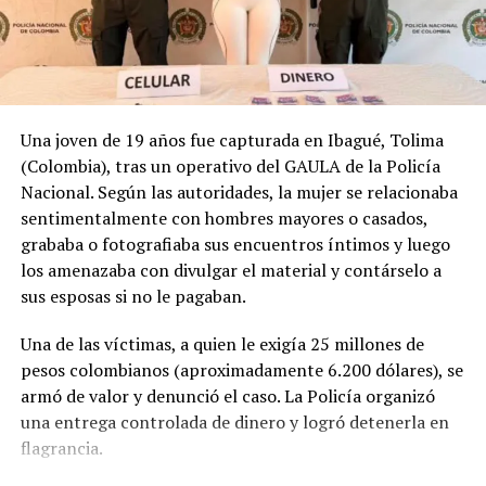
VIDEO: Pelea entre dos
motoristas del transporte
público en Soyapango, se
hace viral en redes sociales
Una joven de 19 años fue capturada en Ibagué, Tolima
19 febrero, 2020
(Colombia), tras un operativo del GAULA de la Policía
En «Sucesos»
Nacional. Según las autoridades, la mujer se relacionaba
sentimentalmente con hombres mayores o casados,
grababa o fotografiaba sus encuentros íntimos y luego
RELATED TOPICS:
ARMA DE FUEGO
AUTOBUSES
AYUDANTES
CARRETERA
ENFRENTAMIENTO
los amenazaba con divulgar el material y contárselo a
GUATEMALA
MOTORISTAS
NOTICIAS GUATEMALA
sus esposas si no le pagaban.
PALOS
PATADAS
PELEA
PUÑETAZOS
REDES SOCIALES
RUTA INTERAMERICANA
TRANSPORTE COLECTIVO
Una de las víctimas, a quien le exigía 25 millones de
TRANSPORTE INTERDEPARTAMENTAL
pesos colombianos (aproximadamente 6.200 dólares), se
TRANSPORTE PÚBLICO
VIDEO
VIDEO VIRAL
armó de valor y denunció el caso. La Policía organizó
VIOLENCIA
una entrega controlada de dinero y logró detenerla en
UP NEXT
flagrancia.
Ismael “El Mayo” Zambada acepta sentencia impuesta
por tribunal de Estados Unidos