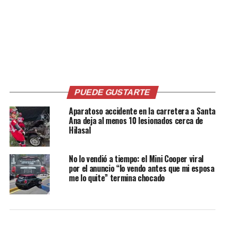
PUEDE GUSTARTE
Aparatoso accidente en la carretera a Santa
00:00
00:59
Ana deja al menos 10 lesionados cerca de
Hilasal
Comparte esto:
No lo vendió a tiempo: el Mini Cooper viral
por el anuncio “lo vendo antes que mi esposa
Facebook
X
me lo quite” termina chocado