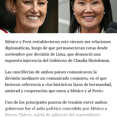
El ministerio agregó que, pese a la presencia del polvo
del Sahara, se esperan lluvias durante los próximos días,
por lo que pidió a la población mantenerse atenta a la
información oficial sobre las condiciones
meteorológicas.
México y Perú restablecieron este viernes sus relaciones
Las autoridades reiteraron el llamado a consultar los
diplomáticas, luego de que permanecieran rotas desde
canales oficiales del MARN y adoptar las medidas de
noviembre por decisión de Lima, que denunció una
prevención necesarias para reducir los efectos de este
supuesta injerencia del Gobierno de Claudia Sheinbaum.
fenómeno atmosférico, especialmente entre las
personas con mayor riesgo de complicaciones de salud.
Las cancillerías de ambos países comunicaron la
decisión mediante un comunicado conjunto, en el que
Comparte esto:
hicieron referencia a «los históricos lazos de hermandad,
amistad y cooperación que unen a México y al Perú».
Facebook
X
Uno de los principales puntos de tensión entre ambos
gobiernos fue el asilo político concedido por México a
Me gusta esto:
Betssy Chávez, exjefa de gabinete del expresidente