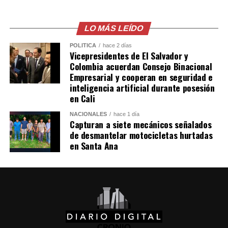
El comunicado emitido por las cancillerías no ofreció
mayores detalles sobre el acuerdo para restablecer las
relaciones diplomáticas.
LO MÁS LEÍDO
POLÍTICA
hace 2 días
Sheinbaum también indicó que Chávez viajó a México en
Vicepresidentes de El Salvador y
un avión militar y calificó la entrega del salvoconducto
Colombia acuerdan Consejo Binacional
como «una acción de buena voluntad» de la presidenta
Empresarial y cooperan en seguridad e
inteligencia artificial durante posesión
Keiko Fujimori.
en Cali
Comparte esto:
NACIONALES
hace 1 día
Capturan a siete mecánicos señalados
de desmantelar motocicletas hurtadas
Facebook
X
en Santa Ana
Me gusta esto: