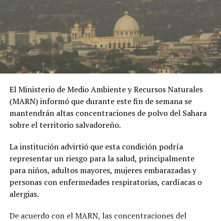
herramienta de chantaje.
#OPINE
. El Gaula de la
Policía capturó en
Ibagué a una joven de
19 años señalada de
El Ministerio de Medio Ambiente y Recursos Naturales
extorsionar al hombre
(MARN) informó que durante este fin de semana se
con quien sostuvo una
mantendrán altas concentraciones de polvo del Sahara
sobre el territorio salvadoreño.
relación
extramatrimonial, a
La institución advirtió que esta condición podría
representar un riesgo para la salud, principalmente
quien amenazaba con
para niños, adultos mayores, mujeres embarazadas y
exponer material íntimo
personas con enfermedades respiratorias, cardíacas o
y contarle a su esposa
alergias.
si no le entregaba la
De acuerdo con el MARN, las concentraciones del