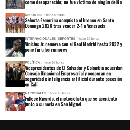
como desaparecido; no fue víctima de ningún delito
DEPORTES
hace 5 horas
Selecta Femenina conquista el bronce en Santo
Domingo 2026 tras vencer 2-1 a Venezuela
INTERNACIONALES -DEPORTES
hace 10 horas
Vinicius Jr. renueva con el Real Madrid hasta 2032 y
pone fin a los rumores
POLÍTICA
hace 10 horas
Vicepresidentes de El Salvador y Colombia acuerdan
Consejo Binacional Empresarial y cooperan en
seguridad e inteligencia artificial durante posesión
en Cali
NACIONALES
hace 10 horas
Fallece Ricardo, el motociclista que se accidentó
junto a su novia en San Miguel