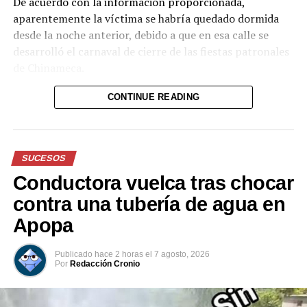
Me gusta esto:
De acuerdo con la información proporcionada,
aparentemente la víctima se habría quedado dormida
desde la noche anterior, debido a que en esa calle se
desarrolló el carnaval de cierre de las fiestas patronales
de Chinameca.
Hasta el momento, el texto no proporciona información
CONTINUE READING
Relacionado
sobre el estado de salud del hombre ni sobre las
circunstancias posteriores al accidente.
SUCESOS
Reproductor
de
Conductora vuelca tras chocar
Vicepresidente Félix Ulloa
Vicepresidente Ulloa
vídeo
contra una tubería de agua en
acompaña firma de
participa en el traspaso de
Memorándum que impulsa
mando presidencial en
Apopa
la Cámara Binacional El
Bolivia
Salvador–Bolivia
8 noviembre, 2025
Publicado
hace 2 horas
el
7 agosto, 2026
En «Política»
11 noviembre, 2025
Por
Redacción Cronio
En «Política»
00:00
00:32