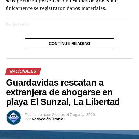
se reportaron personas con lesiones de gravedad;
únicamente se registraron daños materiales.
Comparte esto:
Facebook
X
CONTINUE READING
Me gusta esto:
NACIONALES
Guardavidas rescatan a
extranjera de ahogarse en
playa El Sunzal, La Libertad
Publicado
hace 2 horas
el
7 agosto, 2026
Por
Redacción Cronio