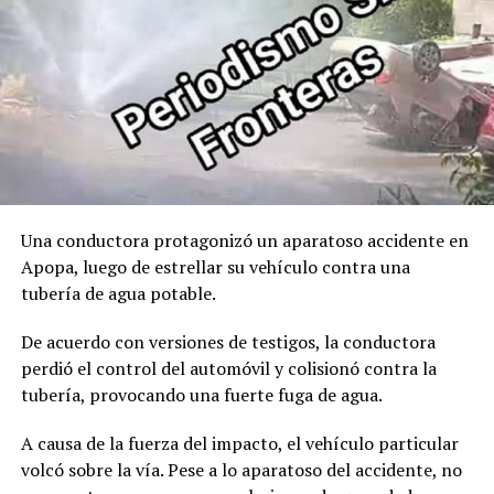
Comparte esto:
Facebook
X
Vicepresidente Félix Ulloa se
reúne con empresa emiratí
para explorar inversiones en
Me gusta esto:
El Salvador
9 junio, 2026
En «Nacionales»
Una conductora protagonizó un aparatoso accidente en
Apopa, luego de estrellar su vehículo contra una
RELATED TOPICS:
15 EMPRESARIOS DEL ESTADO PLURINACIONAL DE BOLIVIA
tubería de agua potable.
ÉL SALVADOR
FELIX ULLOA
INVERSIONISTAS
VICEPRESIDENTE DE LA REPÚBLICA
De acuerdo con versiones de testigos, la conductora
perdió el control del automóvil y colisionó contra la
UP NEXT
MINED anuncia suspensión de clases presenciales por la
tubería, provocando una fuerte fuga de agua.
Tormenta Tropical Cristina
A causa de la fuerza del impacto, el vehículo particular
DON'T MISS
Protección Civil dispone de 180 albergues ante
volcó sobre la vía. Pese a lo aparatoso del accidente, no
incremento de lluvias en el país