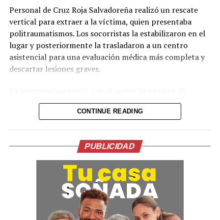
Personal de Cruz Roja Salvadoreña realizó un rescate
vertical para extraer a la víctima, quien presentaba
politraumatismos. Los socorristas la estabilizaron en el
lugar y posteriormente la trasladaron a un centro
Comparte esto:
asistencial para una evaluación médica más completa y
descartar lesiones graves.
Facebook
X
La intervención contó con el apoyo de equipos de
Protección Civil. Hasta el momento no se han dado a
Me gusta esto:
CONTINUE READING
conocer más detalles sobre las circunstancias exactas de
la caída ni el estado de salud actual de la paciente.
Las autoridades recomiendan a la población extremar
PUBLICIDAD
precauciones en zonas cercanas a quebradas y taludes,
especialmente durante la noche o en condiciones de
poca visibilidad.