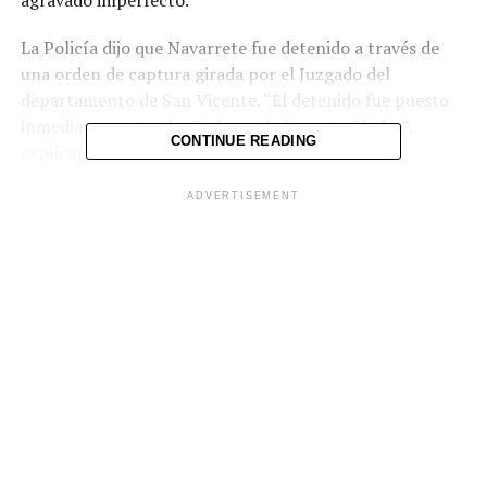
La Policía dijo que Navarrete fue detenido a través de
una orden de captura girada por el Juzgado del
departamento de San Vicente. “El detenido fue puesto
inmediatamente a las órdenes de las autoridades”,
CONTINUE READING
explicaron autoridades.
ADVERTISEMENT
Comparte esto:
Facebook
X
Me gusta esto: