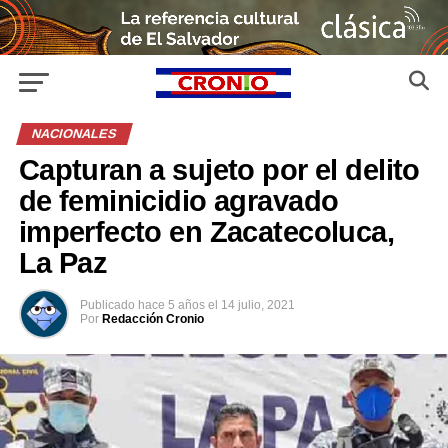
NACIONALES
Capturan a sujeto por el delito
de feminicidio agravado
imperfecto en Zacatecoluca,
La Paz
Publicado
hace 5 años
el
14 julio, 2021
Por
Redacción Cronio