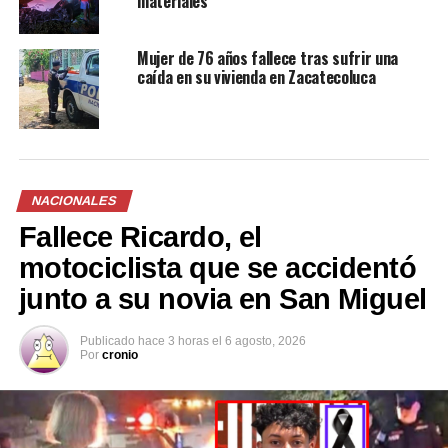
materiales
feminicidio en Guatemala
10 agosto, 2024
En «Principal»
Mujer de 76 años fallece tras sufrir una
caída en su vivienda en Zacatecoluca
RELATED TOPICS:
CAPTURADO
INTENTO DE ASESINATO
LA PAZ
PRINCIPAL1
UP NEXT
Paolo Lüers muestra su descontento por votación
NACIONALES
mayoritaria para investigar sobresueldos
Fallece Ricardo, el
DON'T MISS
motociclista que se accidentó
Presidente Bukele anuncia tres medidas para evitar el
contagio de COVID-19
junto a su novia en San Miguel
Publicado
hace 3 horas
el
6 agosto, 2026
Por
cronio