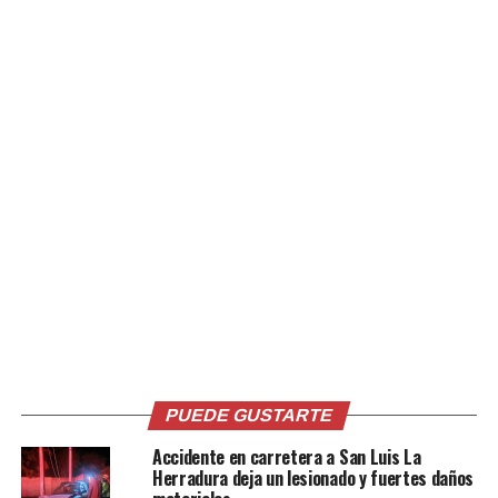
Relacionado
Policía captura a dos
Policía captura a sujeto
extorsionistas que operaban
acusado de feminicidio
en Zacatecoluca, La Paz
agravado imperfecto y
22 enero, 2020
aborto no consentido
En «Nacionales»
19 febrero, 2022
En «Nacionales»
PUEDE GUSTARTE
Accidente en carretera a San Luis La
Herradura deja un lesionado y fuertes daños
Detienen a acusado de