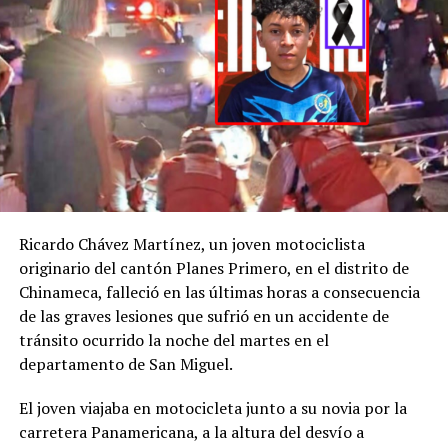
denuncia por la
desaparición de H. D.
C., la
@FGR_SV
activó
el protocolo de
búsqueda, en
coordinación con la
@PNCSV
.
Ricardo Chávez Martínez, un joven motociclista
Afortunadamente, ha
originario del cantón Planes Primero, en el distrito de
Chinameca, falleció en las últimas horas a consecuencia
sido localizado sin ser
de las graves lesiones que sufrió en un accidente de
víctima de ningún
tránsito ocurrido la noche del martes en el
delito.
departamento de San Miguel.
pic.twitter.com/jRpWhKuxv
El joven viajaba en motocicleta junto a su novia por la
carretera Panamericana, a la altura del desvío a