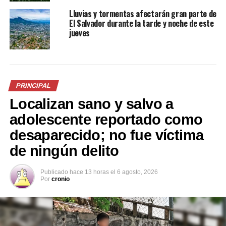
agua potable en Santa Tecla
Lluvias y tormentas afectarán gran parte de
por una falla eléctrica
El Salvador durante la tarde y noche de este
3 julio, 2019
jueves
En «Nacionales»
RELATED TOPICS:
ANDA
FALLOS ELÉCTRICOS
LLUVIAS
SERVICIO DE AGUA
PRINCIPAL
UP NEXT
Localizan sano y salvo a
El Parque Nacional Montecristo reabre sus puertas al
público
adolescente reportado como
DON'T MISS
desaparecido; no fue víctima
FGR ordena la captura de 30 personas por estafas,
de ningún delito
hurto y tentativa de homicidio
Publicado
hace 13 horas
el
6 agosto, 2026
Por
cronio