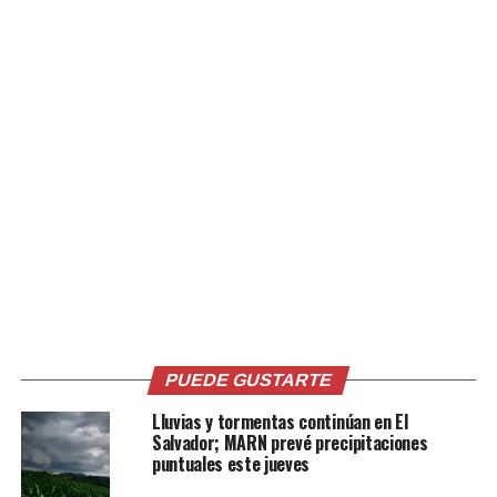
Relacionado
ANDA trabaja para reparar
Servicio de agua potable
fallas eléctricas en el
irregular en zonas del AMSS
sistema de agua potable
por falla eléctrica
que abastece a San
22 mayo, 2021
En «Nacionales»
Salvador debido a las
recientes lluvias
31 mayo, 2020
En «Nacionales»
PUEDE GUSTARTE
Lluvias y tormentas continúan en El
Salvador; MARN prevé precipitaciones
puntuales este jueves
ANDA reducirá el servicio de