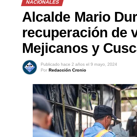
NACIONALES
Alcalde Mario Dur
recuperación de v
Mejicanos y Cusc
Publicado
hace 2 años
el
9 mayo, 2024
Por
Redacción Cronio