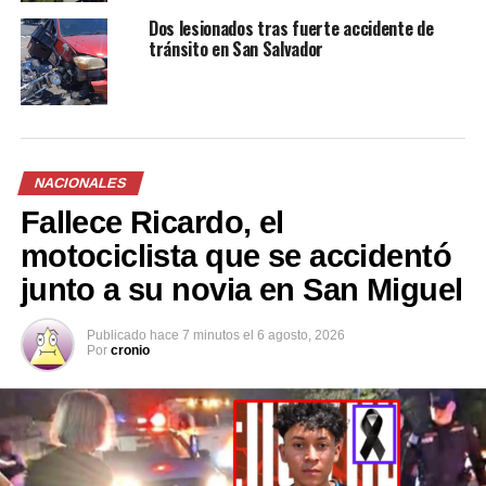
600 colaboradores
Dos lesionados tras fuerte accidente de
municipales, quienes
tránsito en San Salvador
desarrollarán diversos
trabajos de mitigación
para evitar
NACIONALES
afectaciones durante la
Fallece Ricardo, el
época lluviosa.
motociclista que se accidentó
pic.twitter.com/EfWZ2Xl2Up
junto a su novia en San Miguel
— Diario Digital Cronio
Publicado
hace 7 minutos
el
6 agosto, 2026
Por
cronio
(@croniosv)
May 13,
2024
En la etapa inicial, más de 19 mil viviendas serán