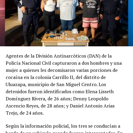
Plan Inverno Capital 2022
gestión con megajornada de
2 mayo, 2022
limpieza
En «Nacionales»
1 mayo, 2021
En «Nacionales»
Agentes de la División Antinarcóticos (DAN) de la
Plan “Una obra por día” llega
Policía Nacional Civil capturaron a dos hombres y una
a las comunidades de San
mujer a quienes les decomisaron varias porciones de
Salvador para el desarrollo
cocaína en la colonia Carrillo II, del distrito de
social de la capital
Uluazapa, municipio de San Miguel Centro. Los
19 julio, 2021
En «Nacionales»
detenidos fueron identificados como Elena Lisseth
Domínguez Rivera, de 26 años; Denny Leopoldo
Ascencio Reyes, de 28 años; y Daniel Antonio Arias
RELATED TOPICS:
ALCALDE MARIO DURAN
Trejo, de 24 años.
PLAN INVERNAL
SAN SALVADOR CENTRO
UP NEXT
Según la información policial, los tres se conducían a
Gobierno se une a la semana mundial del parto en la