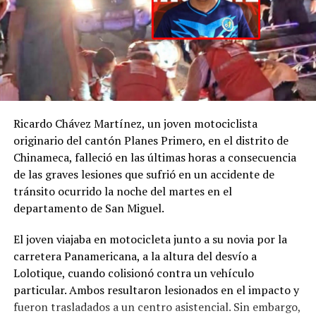
intervenidas en el Reparto Universitario, condominios
Atlanta y la Gran Manzana de la colonia Zacamil, del
distrito Mejicanos; colonia Ciudad Futura etapas 1, 2 y 3,
del distrito Cuscatancingo; colonia Elisa y condominio
Cayalá, en el distrito Ciudad Delgado y la residencial
Santísima Trinidad etapas 1,2 y 3, del distrito
Ayutuxtepeque.
Ricardo Chávez Martínez, un joven motociclista
originario del cantón Planes Primero, en el distrito de
A este plan, también sumarán esfuerzos los elementos
Chinameca, falleció en las últimas horas a consecuencia
del Cuerpos de Agentes Metropolitanos (CAM), personal
de las graves lesiones que sufrió en un accidente de
de Desarrollo Urbano y del departamento de Promoción
tránsito ocurrido la noche del martes en el
de Salud. Además, el Centro de Operaciones de
departamento de San Miguel.
Emergencia Municipal (COEM) mantendrá habilitado
24/7 el número 6200-0409 para atender
El joven viajaba en motocicleta junto a su novia por la
oportunamente los reportes de la ciudadanía de los
carretera Panamericana, a la altura del desvío a
cinco distritos.
Lolotique, cuando colisionó contra un vehículo
particular. Ambos resultaron lesionados en el impacto y
fueron trasladados a un centro asistencial. Sin embargo,