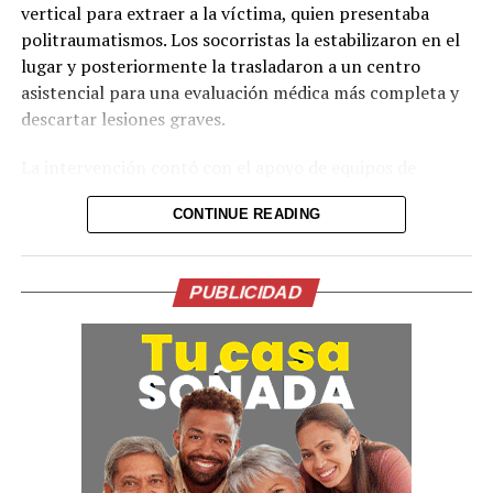
vertical para extraer a la víctima, quien presentaba
politraumatismos. Los socorristas la estabilizaron en el
lugar y posteriormente la trasladaron a un centro
Comparte esto:
asistencial para una evaluación médica más completa y
descartar lesiones graves.
Facebook
X
La intervención contó con el apoyo de equipos de
Protección Civil. Hasta el momento no se han dado a
Me gusta esto:
CONTINUE READING
conocer más detalles sobre las circunstancias exactas de
la caída ni el estado de salud actual de la paciente.
Las autoridades recomiendan a la población extremar
PUBLICIDAD
precauciones en zonas cercanas a quebradas y taludes,
especialmente durante la noche o en condiciones de
poca visibilidad.