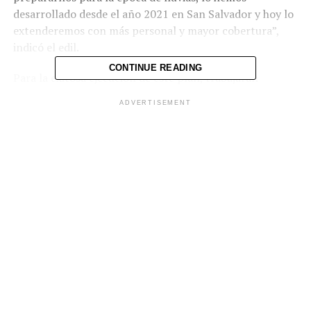
desarrollado desde el año 2021 en San Salvador y hoy lo
extenderemos con más personal y mayor cobertura”,
indicó el edil.
CONTINUE READING
Para la exitosa ejecución de este plan, trabajarán
elementos de Protección Civil Municipal realizando
ADVERTISEMENT
jornadas de fumigación en las diferentes comunidades,
colonias y centros escolares para erradicar vectores
transmisores del dengue, zika y chikungunya. Asimismo,
trabajarán en la impermeabilización de taludes que
representan riesgo para los pobladores del municipio.
La unidad de Parques, Plazas y Zonas Verdes realizará
podas preventivas, chapodas, despeje de luminarias,
levantamiento de sombra, control de maleza,
mantenimiento de zonas verdes y atención a árboles
secos.
Por su parte, la Dirección de Desechos Sólidos efectuará
la limpieza de tragantes, barrido de calles, aceras y