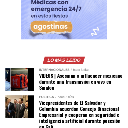
cooperación entre El Salvador y Colombia, así como la
voluntad de continuar fortaleciendo una agenda
bilateral orientada al desarrollo y bienestar de ambos
pueblos.
Comparte esto:
Facebook
X
LO MÁS LEÍDO
Me gusta esto:
INTERNACIONALES
hace 3 días
VIDEOS | Asesinan a influencer mexicano
durante una transmisión en vivo en
Sinaloa
POLÍTICA
hace 2 días
Vicepresidentes de El Salvador y
Colombia acuerdan Consejo Binacional
Empresarial y cooperan en seguridad e
inteligencia artificial durante posesión
en Cali