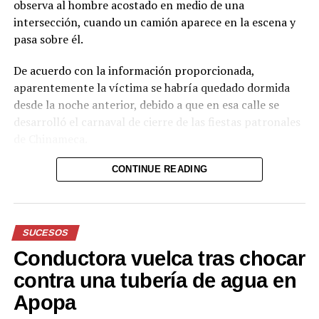
observa al hombre acostado en medio de una
intersección, cuando un camión aparece en la escena y
pasa sobre él.
De acuerdo con la información proporcionada,
aparentemente la víctima se habría quedado dormida
desde la noche anterior, debido a que en esa calle se
desarrolló el carnaval de cierre de las fiestas patronales
de Chinameca.
Hasta el momento, el texto no proporciona información
CONTINUE READING
sobre el estado de salud del hombre ni sobre las
circunstancias posteriores al accidente.
SUCESOS
Reproductor
de
Conductora vuelca tras chocar
vídeo
Durante el acto solemne, se realizó la imposición de la
contra una tubería de agua en
Banda Presidencial al nuevo Jefe de Estado, por parte
Apopa
del Presidente del Congreso, Honorio Henríquez;