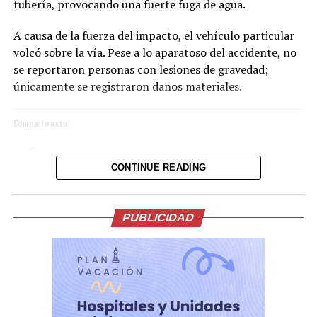
tubería, provocando una fuerte fuga de agua.
A causa de la fuerza del impacto, el vehículo particular
volcó sobre la vía. Pese a lo aparatoso del accidente, no
se reportaron personas con lesiones de gravedad;
únicamente se registraron daños materiales.
Comparte esto:
Facebook
X
CONTINUE READING
La ceremonia, incluyó una oración y reflexión que
acompañaron el inicio de esta nueva etapa de gobierno.
Me gusta esto:
En su intervención, el Presidente de la Espriella, hizo
PUBLICIDAD
importantes anuncios en materia económica, salud,
lucha contra la corrupción, el servicio público y la
seguridad.
La participación del Vicepresidente Ulloa en este
histórico acto reafirma los lazos de amistad y