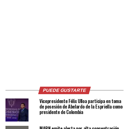
Me gusta esto:
Relacionado
PUEDE GUSTARTE
Vicepresidente Félix Ulloa participa en toma
Precios accesibles en
Salvadoreños realizan
de posesión de Abelardo de la Espriella como
agromercados alivian la
compras de fin de año a
presidente de Colombia
economía familiar
precios justos en los
7 agosto, 2024
agromercados Traditional
En «Economia»
MARN emite alerta por alta concentración
Salvadoran cuisine