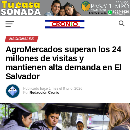
NACIONALES
AgroMercados superan los 24
millones de visitas y
mantienen alta demanda en El
Salvador
Publicado
hace 1 mes
el
8 julio, 2026
Por
Redacción Cronio