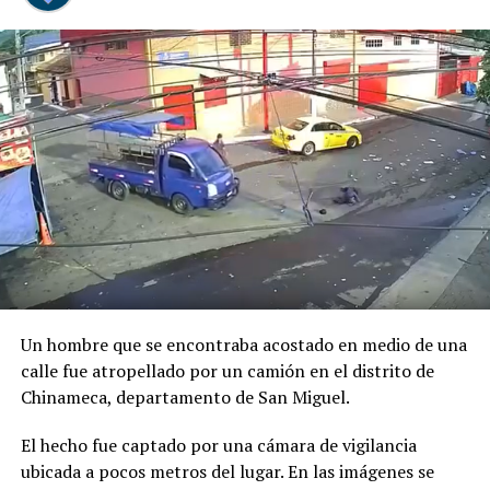
Previo al acto protocolario, el Vicemandatario
salvadoreño, dialogó con el Presidente Abelardo de la
Espriella, a quien envió un afectuoso saludo de parte del
Presidente Bukele y expresó sus mejores deseos al
asumir esta nueva responsabilidad al frente de la nación
colombiana.
Un hombre que se encontraba acostado en medio de una
calle fue atropellado por un camión en el distrito de
Chinameca, departamento de San Miguel.
El hecho fue captado por una cámara de vigilancia
ubicada a pocos metros del lugar. En las imágenes se