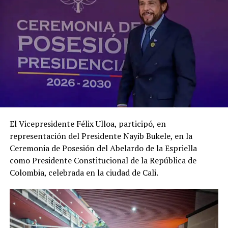
UP NEXT
VIDEO | Tiroteo entre policías y pandilleros deja heridos
y varios capturados en Guatemala
DON'T MISS
Alemania condena a cadena perpetua a un médico de
cuidados paliativos por matar a 15 pacientes
El Vicepresidente Félix Ulloa, participó, en
representación del Presidente Nayib Bukele, en la
Ceremonia de Posesión del Abelardo de la Espriella
como Presidente Constitucional de la República de
Colombia, celebrada en la ciudad de Cali.