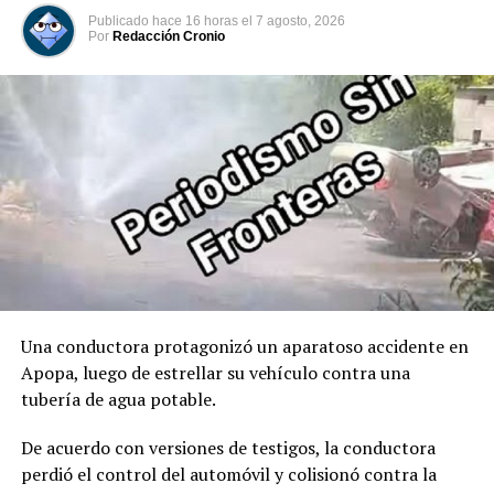
marcando oficialmente el inicio de su mandato
Publicado
hace 16 horas
el
7 agosto, 2026
constitucional. Acto seguido, tomó juramento al José
Por
Redacción Cronio
Manuel Restrepo como Vicepresidente de Colombia.
00:00
00:32
Comparte esto:
Facebook
X
Me gusta esto:
Una conductora protagonizó un aparatoso accidente en
Apopa, luego de estrellar su vehículo contra una
tubería de agua potable.
De acuerdo con versiones de testigos, la conductora
perdió el control del automóvil y colisionó contra la