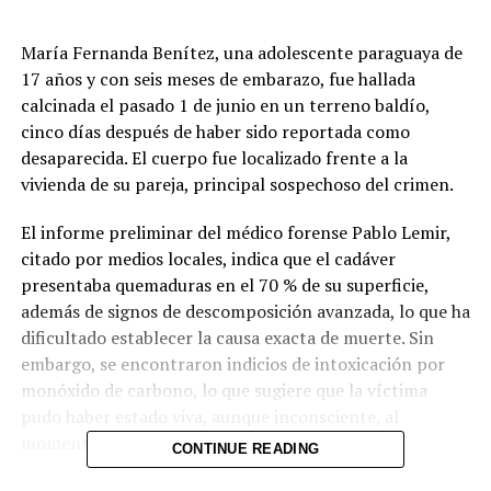
María Fernanda Benítez, una adolescente paraguaya de
17 años y con seis meses de embarazo, fue hallada
calcinada el pasado 1 de junio en un terreno baldío,
cinco días después de haber sido reportada como
desaparecida. El cuerpo fue localizado frente a la
vivienda de su pareja, principal sospechoso del crimen.
El informe preliminar del médico forense Pablo Lemir,
citado por medios locales, indica que el cadáver
presentaba quemaduras en el 70 % de su superficie,
además de signos de descomposición avanzada, lo que ha
dificultado establecer la causa exacta de muerte. Sin
embargo, se encontraron indicios de intoxicación por
monóxido de carbono, lo que sugiere que la víctima
pudo haber estado viva, aunque inconsciente, al
momento de ser quemada.
CONTINUE READING