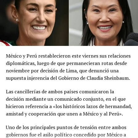
red social X.
El ministerio agregó que, pese a la presencia del polvo
del Sahara, se esperan lluvias durante los próximos días,
por lo que pidió a la población mantenerse atenta a la
información oficial sobre las condiciones
meteorológicas.
México y Perú restablecieron este viernes sus relaciones
Las autoridades reiteraron el llamado a consultar los
diplomáticas, luego de que permanecieran rotas desde
canales oficiales del MARN y adoptar las medidas de
noviembre por decisión de Lima, que denunció una
prevención necesarias para reducir los efectos de este
supuesta injerencia del Gobierno de Claudia Sheinbaum.
fenómeno atmosférico, especialmente entre las
personas con mayor riesgo de complicaciones de salud.
Las cancillerías de ambos países comunicaron la
decisión mediante un comunicado conjunto, en el que
Comparte esto:
hicieron referencia a «los históricos lazos de hermandad,
amistad y cooperación que unen a México y al Perú».
Facebook
X
Uno de los principales puntos de tensión entre ambos
gobiernos fue el asilo político concedido por México a
Me gusta esto: