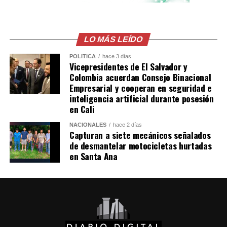
El comunicado emitido por las cancillerías no ofreció
mayores detalles sobre el acuerdo para restablecer las
relaciones diplomáticas.
LO MÁS LEÍDO
POLÍTICA
hace 3 días
Sheinbaum también indicó que Chávez viajó a México en
Vicepresidentes de El Salvador y
un avión militar y calificó la entrega del salvoconducto
Colombia acuerdan Consejo Binacional
como «una acción de buena voluntad» de la presidenta
Empresarial y cooperan en seguridad e
inteligencia artificial durante posesión
Keiko Fujimori.
en Cali
Comparte esto:
NACIONALES
hace 2 días
Capturan a siete mecánicos señalados
de desmantelar motocicletas hurtadas
Facebook
X
en Santa Ana
Me gusta esto: