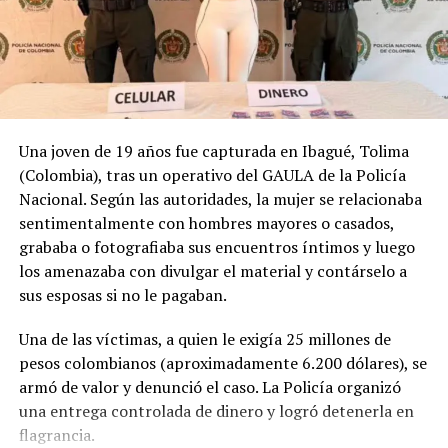
RELATED TOPICS:
CALCINADA
CASA
EMBARAZADA
MARÍA FERNANDA BENÍTEZ
PAREJA
PRINCIPAL
UP NEXT
Capturan a mujer que fingía embarazo con prótesis para
traficar más de 5.600 dosis de cocaína
DON'T MISS
Una joven de 19 años fue capturada en Ibagué, Tolima
Presidente de Colombia prohíbe la entrada a la fiscal
(Colombia), tras un operativo del GAULA de la Policía
general de Guatemala
Nacional. Según las autoridades, la mujer se relacionaba
sentimentalmente con hombres mayores o casados,
grababa o fotografiaba sus encuentros íntimos y luego
los amenazaba con divulgar el material y contárselo a
sus esposas si no le pagaban.
Una de las víctimas, a quien le exigía 25 millones de
pesos colombianos (aproximadamente 6.200 dólares), se
armó de valor y denunció el caso. La Policía organizó
una entrega controlada de dinero y logró detenerla en
flagrancia.