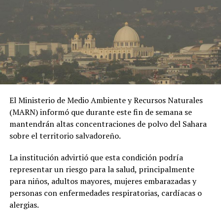
extramatrimoniales y el uso de material íntimo como
herramienta de chantaje.
#OPINE
. El Gaula de la
Policía capturó en
Ibagué a una joven de
19 años señalada de
El Ministerio de Medio Ambiente y Recursos Naturales
extorsionar al hombre
(MARN) informó que durante este fin de semana se
con quien sostuvo una
mantendrán altas concentraciones de polvo del Sahara
sobre el territorio salvadoreño.
relación
extramatrimonial, a
La institución advirtió que esta condición podría
representar un riesgo para la salud, principalmente
quien amenazaba con
para niños, adultos mayores, mujeres embarazadas y
exponer material íntimo
personas con enfermedades respiratorias, cardíacas o
y contarle a su esposa
alergias.