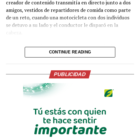
creador de contenido transmitía en directo junto a dos
amigos, vestidos de repartidores de comida como parte
de un reto, cuando una motocicleta con dos individuos
se detuvo a su lado y el conductor le disparó en la
cabeza.
Tras el ataque, la transmisión se interrumpió de
CONTINUE READING
inmediato. Posteriormente, el video fue retirado de la
plataforma, aunque portales de noticias conservaron
parte de la grabación y han difundido imágenes del
PUBLICIDAD
hecho.
Lo presentían,
momentos antes de la
ejecución en medio de
una transmision en vivo
del Influencer César