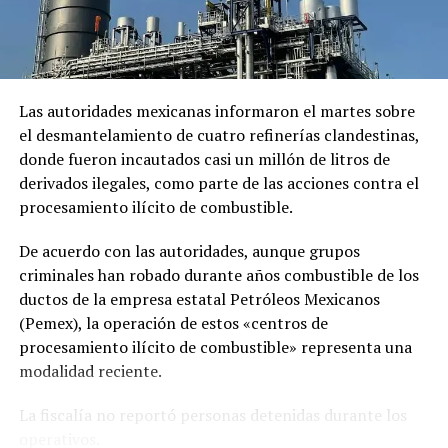
Relacionado
Las autoridades mexicanas informaron el martes sobre
el desmantelamiento de cuatro refinerías clandestinas,
donde fueron incautados casi un millón de litros de
derivados ilegales, como parte de las acciones contra el
procesamiento ilícito de combustible.
Homicidio en Acajutla:
Balacera en una llantería de
De acuerdo con las autoridades, aunque grupos
asesinan a un hombre en un
San Salvador deja una
criminales han robado durante años combustible de los
predio de una llantería
persona fallecida
ductos de la empresa estatal Petróleos Mexicanos
4 febrero, 2019
12 mayo, 2018
En «Nacionales»
En «Nacionales»
(Pemex), la operación de estos «centros de
procesamiento ilícito de combustible» representa una
modalidad reciente.
La fiscalía no reportó personas detenidas durante los
operativos.