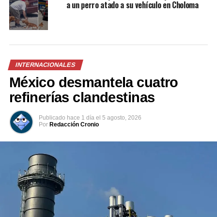
a un perro atado a su vehículo en Choloma
INTERNACIONALES
México desmantela cuatro
refinerías clandestinas
Publicado
hace 1 día
el
5 agosto, 2026
Comparte esto:
Por
Redacción Cronio
Facebook
X
Me gusta esto: