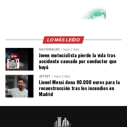
Gastélum en Culiacán,
ya habian visto a los
Sicarios en moto, LEE
MÁS AQUÍ
LO MÁS LEÍDO
https://t.co/PUSHvHC3I7
pic.twitter.com/7xlTBAQ77c
NACIONALES
hace 2 días
Joven motociclista pierde la vida tras
accidente causado por conductor que
huyó
— Blog del Narco
JETSET
hace 2 días
México
Lionel Messi dona 80.000 euros para la
(@blogdelnarcomx)
reconstrucción tras los incendios en
Madrid
August 5, 2026
Los primeros reportes de la policía local indicaban que
la víctima era un repartidor de comida. Sin embargo,