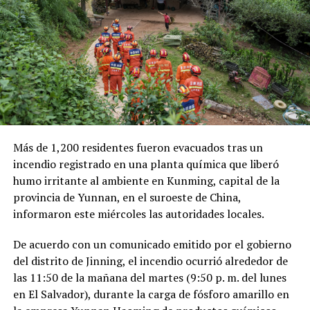
millones de dólares para Pemex al cierre del segundo
trimestre, cifra que representa un incremento del 20 %
en comparación con el mismo período de 2025.
Como antecedente, recordaron que una toma
clandestina en un ducto de Pemex provocó una
explosión en 2019, en el estado de Hidalgo, dejando un
saldo de 137 personas fallecidas.
Más de 1,200 residentes fueron evacuados tras un
Comparte esto:
incendio registrado en una planta química que liberó
humo irritante al ambiente en Kunming, capital de la
Facebook
X
provincia de Yunnan, en el suroeste de China,
informaron este miércoles las autoridades locales.
Me gusta esto:
De acuerdo con un comunicado emitido por el gobierno
del distrito de Jinning, el incendio ocurrió alrededor de
las 11:50 de la mañana del martes (9:50 p. m. del lunes
en El Salvador), durante la carga de fósforo amarillo en