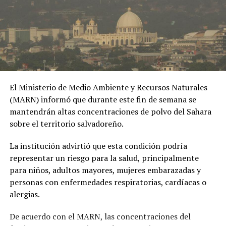
herramienta de chantaje.
#OPINE
. El Gaula de la
Policía capturó en
Ibagué a una joven de
19 años señalada de
El Ministerio de Medio Ambiente y Recursos Naturales
extorsionar al hombre
(MARN) informó que durante este fin de semana se
con quien sostuvo una
mantendrán altas concentraciones de polvo del Sahara
sobre el territorio salvadoreño.
relación
extramatrimonial, a
La institución advirtió que esta condición podría
representar un riesgo para la salud, principalmente
quien amenazaba con
para niños, adultos mayores, mujeres embarazadas y
exponer material íntimo
personas con enfermedades respiratorias, cardíacas o
y contarle a su esposa
alergias.
si no le entregaba la
De acuerdo con el MARN, las concentraciones del