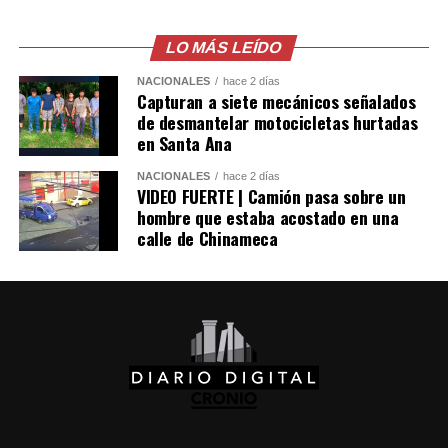
mayores detalles sobre el acuerdo para restablecer las
relaciones diplomáticas.
LO MÁS LEÍDO
NACIONALES
hace 2 días
Sheinbaum también indicó que Chávez viajó a México en
Capturan a siete mecánicos señalados
un avión militar y calificó la entrega del salvoconducto
de desmantelar motocicletas hurtadas
como «una acción de buena voluntad» de la presidenta
en Santa Ana
Keiko Fujimori.
NACIONALES
hace 2 días
VIDEO FUERTE | Camión pasa sobre un
hombre que estaba acostado en una
Comparte esto:
calle de Chinameca
Facebook
X
Me gusta esto: