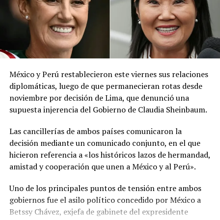
El ministerio agregó que, pese a la presencia del polvo
del Sahara, se esperan lluvias durante los próximos días,
por lo que pidió a la población mantenerse atenta a la
información oficial sobre las condiciones
meteorológicas.
México y Perú restablecieron este viernes sus relaciones
Las autoridades reiteraron el llamado a consultar los
diplomáticas, luego de que permanecieran rotas desde
canales oficiales del MARN y adoptar las medidas de
noviembre por decisión de Lima, que denunció una
prevención necesarias para reducir los efectos de este
supuesta injerencia del Gobierno de Claudia Sheinbaum.
fenómeno atmosférico, especialmente entre las
personas con mayor riesgo de complicaciones de salud.
Las cancillerías de ambos países comunicaron la
decisión mediante un comunicado conjunto, en el que
Comparte esto:
hicieron referencia a «los históricos lazos de hermandad,
amistad y cooperación que unen a México y al Perú».
Facebook
X
Uno de los principales puntos de tensión entre ambos
gobiernos fue el asilo político concedido por México a
Me gusta esto:
Betssy Chávez, exjefa de gabinete del expresidente