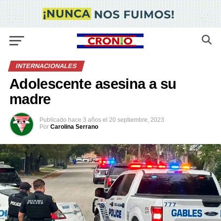
INTERNACIONALES
Adolescente asesina a su
madre
Publicado
hace 3 años
el
20 septiembre, 2023
Por
Carolina Serrano