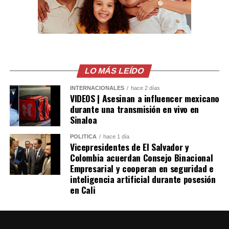
Gastélum en Culiacán,
ya habian visto a los
Sicarios en moto, LEE
MÁS AQUÍ
LO MÁS LEÍDO
https://t.co/PUSHvHC3I7
pic.twitter.com/7xlTBAQ77c
INTERNACIONALES
hace 2 días
VIDEOS | Asesinan a influencer mexicano
durante una transmisión en vivo en
Sinaloa
— Blog del Narco
POLÍTICA
hace 1 día
México
Vicepresidentes de El Salvador y
(@blogdelnarcomx)
Colombia acuerdan Consejo Binacional
Empresarial y cooperan en seguridad e
August 5, 2026
inteligencia artificial durante posesión
en Cali
Los primeros reportes de la policía local indicaban que
la víctima era un repartidor de comida. Sin embargo,