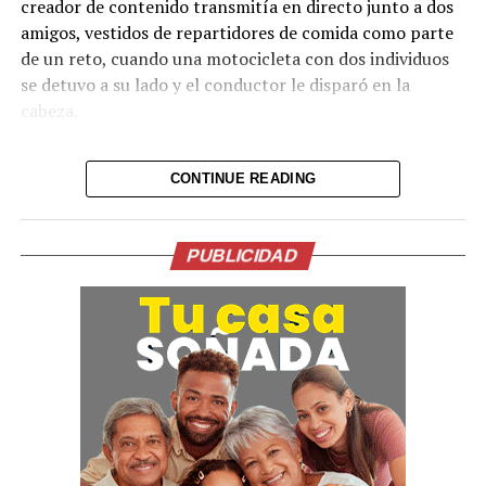
creador de contenido transmitía en directo junto a dos
amigos, vestidos de repartidores de comida como parte
de un reto, cuando una motocicleta con dos individuos
se detuvo a su lado y el conductor le disparó en la
cabeza.
Tras el ataque, la transmisión se interrumpió de
CONTINUE READING
inmediato. Posteriormente, el video fue retirado de la
plataforma, aunque portales de noticias conservaron
parte de la grabación y han difundido imágenes del
PUBLICIDAD
hecho.
Lo presentían,
momentos antes de la
ejecución en medio de
una transmision en vivo
del Influencer César