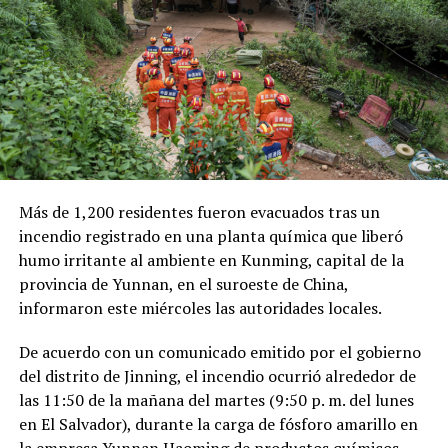
millones de dólares para Pemex al cierre del segundo
trimestre, cifra que representa un incremento del 20 %
en comparación con el mismo período de 2025.
Como antecedente, recordaron que una toma
clandestina en un ducto de Pemex provocó una
explosión en 2019, en el estado de Hidalgo, dejando un
saldo de 137 personas fallecidas.
Más de 1,200 residentes fueron evacuados tras un
Comparte esto:
incendio registrado en una planta química que liberó
humo irritante al ambiente en Kunming, capital de la
Facebook
X
provincia de Yunnan, en el suroeste de China,
informaron este miércoles las autoridades locales.
Me gusta esto:
De acuerdo con un comunicado emitido por el gobierno
del distrito de Jinning, el incendio ocurrió alrededor de
las 11:50 de la mañana del martes (9:50 p. m. del lunes
en El Salvador), durante la carga de fósforo amarillo en
la empresa Yunnan Haoming de productos químicos